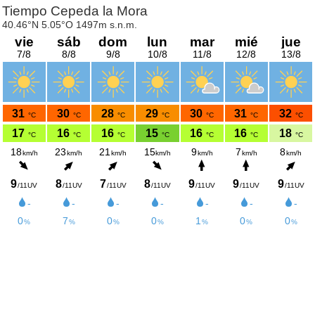
Tiempo Cepeda la Mora
40.46°N 5.05°O 1497m s.n.m.
vie
sáb
dom
lun
mar
mié
jue
7/8
8/8
9/8
10/8
11/8
12/8
13/8
31
30
28
29
30
31
32
°C
°C
°C
°C
°C
°C
°C
17
16
16
15
16
16
18
°C
°C
°C
°C
°C
°C
°C
18
23
21
15
9
7
8
km/h
km/h
km/h
km/h
km/h
km/h
km/h
9
8
7
8
9
9
9
/11UV
/11UV
/11UV
/11UV
/11UV
/11UV
/11UV
-
-
-
-
-
-
-
0
7
0
0
1
0
0
%
%
%
%
%
%
%