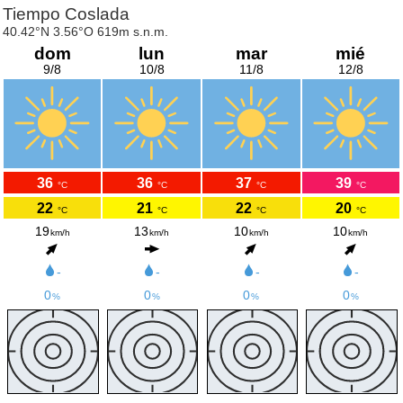
Tiempo Coslada
40.42°N 3.56°O 619m s.n.m.
dom
lun
mar
mié
9/8
10/8
11/8
12/8
36
36
37
39
°C
°C
°C
°C
22
21
22
20
°C
°C
°C
°C
19
13
10
10
km/h
km/h
km/h
km/h
-
-
-
-
0
0
0
0
%
%
%
%