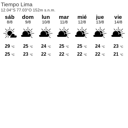
Tiempo Lima
12.04°S 77.03°O 152m s.n.m.
sáb
dom
lun
mar
mié
jue
vie
8/8
9/8
10/8
11/8
12/8
13/8
14/8
29
25
24
25
25
24
23
°C
°C
°C
°C
°C
°C
°C
25
23
22
22
22
22
21
°C
°C
°C
°C
°C
°C
°C