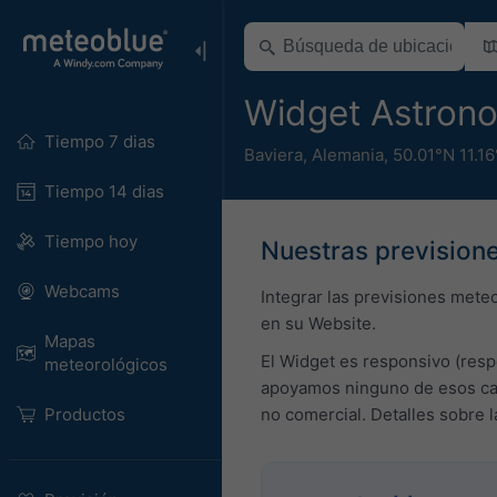
Widget Astron
Tiempo 7 dias
Baviera
,
Alemania
,
50.01°N 11.1
Tiempo 14 dias
Tiempo hoy
Nuestras previsione
Webcams
Integrar las previsiones mete
en su Website.
Mapas
El Widget es responsivo (resp
meteorológicos
apoyamos ninguno de esos cam
Productos
no comercial. Detalles sobre 