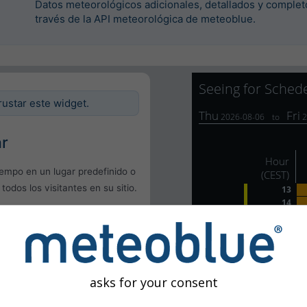
Datos meteorológicos adicionales, detallados y complet
través de la API meteorológica de meteoblue.
rustar este widget.
ar
iempo en un lugar predefinido o
 todos los visitantes en su sitio.
l
uario
asks for your consent