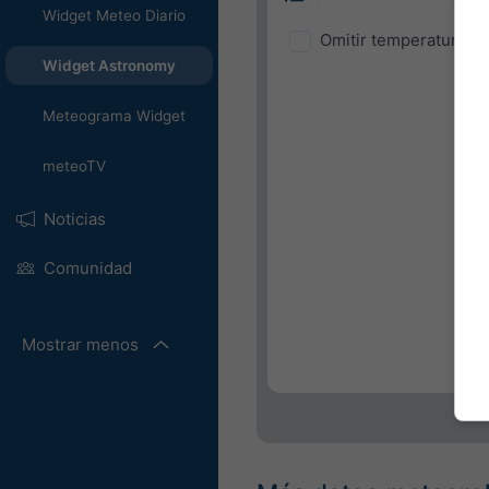
Widget Meteo Diario
Omitir temperatura y
Widget Astronomy
Meteograma Widget
meteoTV
Noticias
Comunidad
Mostrar menos