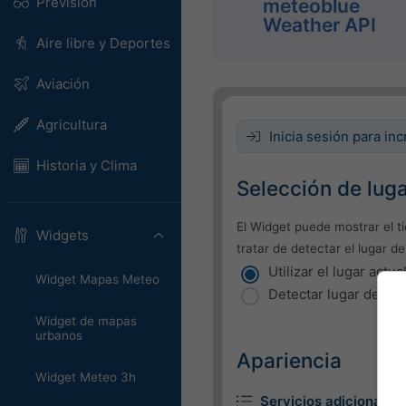
Previsión
meteoblue
Weather API
Aire libre y Deportes
Aviación
Agricultura
Inicia sesión para inc
Historia y Clima
Selección de lug
El Widget puede mostrar el t
Widgets
tratar de detectar el lugar de
Utilizar el lugar actua
Widget Mapas Meteo
Detectar lugar del us
Widget de mapas
urbanos
Apariencia
Widget Meteo 3h
Servicios adicionales