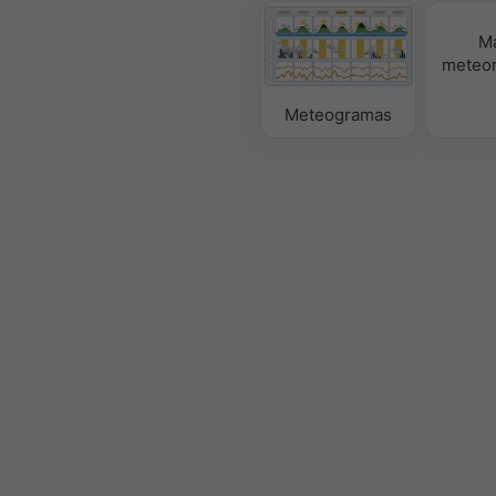
M
meteor
Meteogramas