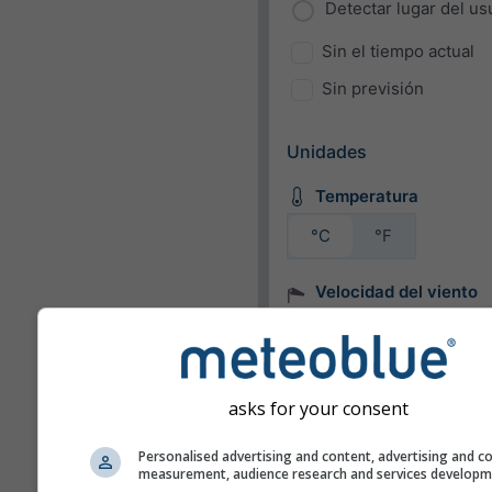
Detectar lugar del us
Sin el tiempo actual
Sin previsión
Unidades
Temperatura
°C
°F
Velocidad del viento
bft
km/h
m/s
mph
kn
asks for your consent
Apariencia
Personalised advertising and content, advertising and c
measurement, audience research and services develop