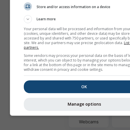
Días
Store and/or access information on a device
Learn more
Fondo
Your personal data will be processed and information from you
Con imagen de fondo
(cookies, unique identifiers, and other device data) may be store
accessed by and shared with 750 partners, or used specifically b
Con color de fondo
site. We and our partners may use precise geolocation data.
List
Sin fondo: Texto osc
partners.
Sin fondo: Texto clar
Some vendors may process your personal data on the basis of l
interest, which you can object to by managing your options belo
for a link at the bottom of this page or in the site menu to manag
withdraw consent in privacy and cookie settings.
Más datos meteorológicos
OK
Wi
Manage options
Ast
Webcams