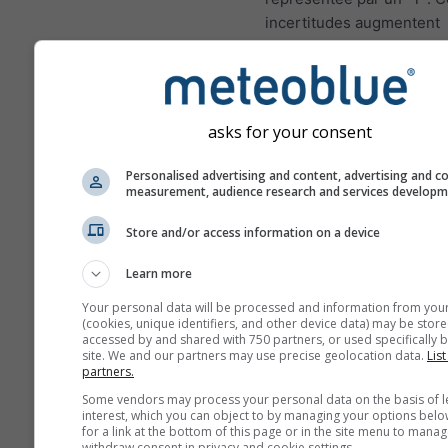
incertitudes augmentent
généralement avec le no
jours de prévisions en av
Les prévisions sont const
de modèles "ensemble". 
asks for your consent
fait, plusieurs modèles a
différentes variables de 
Personalised advertising and content, advertising and c
measurement, audience research and services develop
seront calculés afin d'est
mieux l'incertitude des c
Store and/or access information on a device
météorologiques.
Learn more
Your personal data will be processed and information from you
(cookies, unique identifiers, and other device data) may be store
Plus de données météo
accessed by and shared with 750 partners, or used specifically b
site. We and our partners may use precise geolocation data.
List
partners.
Mult
Some vendors may process your personal data on the basis of l
ens
interest, which you can object to by managing your options belo
for a link at the bottom of this page or in the site menu to manag
withdraw consent in privacy and cookie settings.