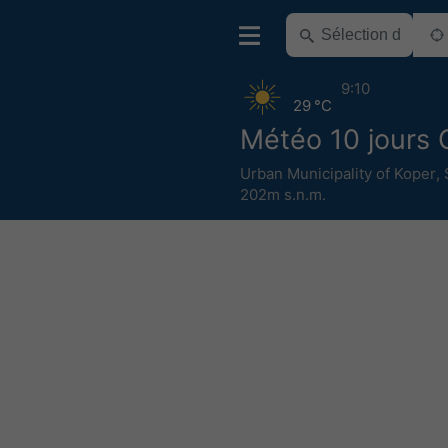
9:10
29 °C
Météo 10 jours 
Urban Municipality of Koper
,
202m s.n.m.