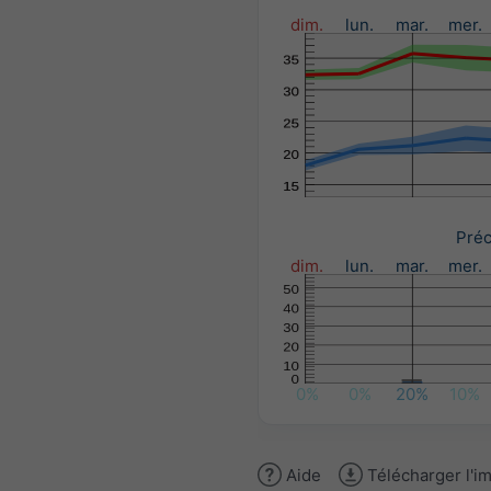
dim.
lun.
mar.
mer.
Préc
dim.
lun.
mar.
mer.
0%
0%
20%
10%
Aide
Télécharger l'i