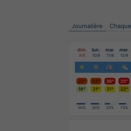
Journalière
Chaque
dim.
lun.
mar.
mer.
9/8
10/8
11/8
12/8
32°
33°
36°
35°
18°
21°
21°
22°
90%
90%
55%
75%