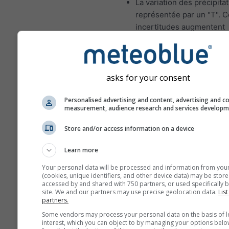
La variation des précipita
représentée par un "T". 
incertitudes augmentent
généralement avec le no
jours de prévisions en av
Les prévisions sont const
asks for your consent
de modèles "ensemble". 
fait, plusieurs modèles a
Personalised advertising and content, advertising and c
différentes variables de 
measurement, audience research and services develop
seront calculés afin d'est
Store and/or access information on a device
mieux l'incertitude des c
météorologiques.
Learn more
Your personal data will be processed and information from you
(cookies, unique identifiers, and other device data) may be store
Plus de données météo
accessed by and shared with 750 partners, or used specifically b
site. We and our partners may use precise geolocation data.
List
partners.
Mult
Some vendors may process your personal data on the basis of l
interest, which you can object to by managing your options belo
ens