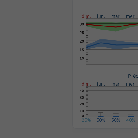
dim.
lun.
mar.
mer.
Préc
dim.
lun.
mar.
mer.
25%
50%
50%
40%