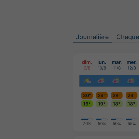
Journalière
Chaque
dim.
lun.
mar.
mer.
9/8
10/8
11/8
12/8
30°
29°
28°
29°
16°
19°
18°
18°
70%
50%
50%
55%