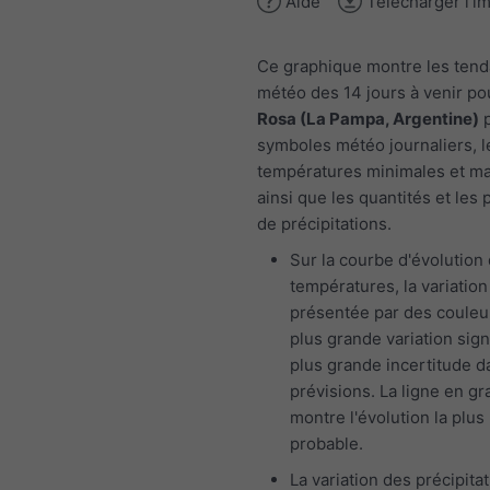
Aide
Télécharger l'i
Ce graphique montre les ten
météo des 14 jours à venir p
Rosa (La Pampa, Argentine)
p
symboles météo journaliers, l
températures minimales et m
ainsi que les quantités et les 
de précipitations.
Sur la courbe d'évolution
températures, la variation
présentée par des couleu
plus grande variation sign
plus grande incertitude d
prévisions. La ligne en gr
montre l'évolution la plus
probable.
La variation des précipita