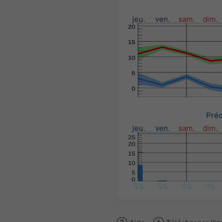
jeu.
ven.
sam.
dim.
Préc
jeu.
ven.
sam.
dim.
5%
5%
0%
0%