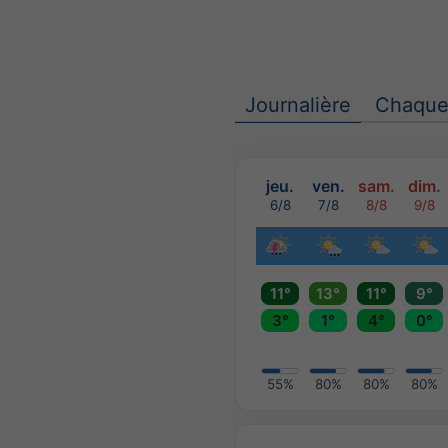
Journalière
Chaque
jeu.
ven.
sam.
dim.
6/8
7/8
8/8
9/8
11°
13°
11°
9°
3°
1°
4°
0°
55%
80%
80%
80%