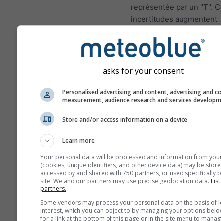
représentée par un "T". 
incertitudes augmentent
généralement avec le no
jours de prévisions en av
Les prévisions sont const
asks for your consent
de modèles "ensemble". 
fait, plusieurs modèles a
Personalised advertising and content, advertising and c
différentes variables de 
measurement, audience research and services develop
seront calculés afin d'est
mieux l'incertitude des c
Store and/or access information on a device
météorologiques.
Learn more
Your personal data will be processed and information from you
(cookies, unique identifiers, and other device data) may be store
Plus de données météo
accessed by and shared with 750 partners, or used specifically b
site. We and our partners may use precise geolocation data.
List
partners.
Mult
Some vendors may process your personal data on the basis of l
ens
interest, which you can object to by managing your options belo
for a link at the bottom of this page or in the site menu to manag