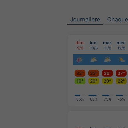
Journalière
Chaque
dim.
lun.
mar.
mer.
9/8
10/8
11/8
12/8
32°
33°
36°
37°
16°
20°
20°
22°
55%
85%
75%
75%