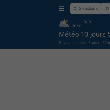
9:10
20 °C
Météo 10 jours 
Pays de la Loire
,
France
,
67m 