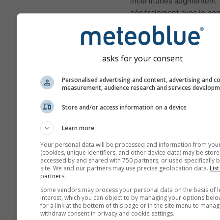
incertitudes augmentent
généralement avec le no
jours de prévisions en av
Les prévisions sont const
de modèles "ensemble". 
asks for your consent
fait, plusieurs modèles a
différentes variables de 
Personalised advertising and content, advertising and c
seront calculés afin d'est
measurement, audience research and services develop
mieux l'incertitude des c
Store and/or access information on a device
météorologiques.
Learn more
Your personal data will be processed and information from you
Plus de données météo
(cookies, unique identifiers, and other device data) may be store
accessed by and shared with 750 partners, or used specifically b
site. We and our partners may use precise geolocation data.
List
partners.
Mult
Some vendors may process your personal data on the basis of l
ens
interest, which you can object to by managing your options belo
for a link at the bottom of this page or in the site menu to manag
Prévisions
withdraw consent in privacy and cookie settings.