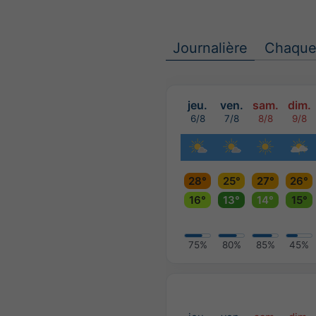
Journalière
Chaque
jeu.
ven.
sam.
dim.
6/8
7/8
8/8
9/8
28°
25°
27°
26°
16°
13°
14°
15°
75%
80%
85%
45%