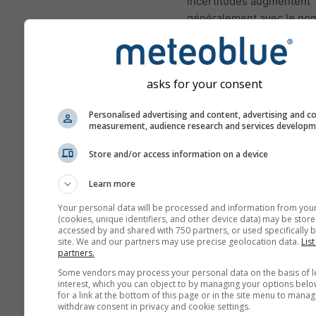
incertitudes augmentent
généralement avec le no
jours de prévisions en av
Les prévisions sont const
de modèles "ensemble". 
asks for your consent
fait, plusieurs modèles a
différentes variables de 
Personalised advertising and content, advertising and c
seront calculés afin d'est
measurement, audience research and services develop
mieux l'incertitude des c
Store and/or access information on a device
météorologiques.
Learn more
Your personal data will be processed and information from you
Plus de données météo
(cookies, unique identifiers, and other device data) may be store
accessed by and shared with 750 partners, or used specifically b
site. We and our partners may use precise geolocation data.
List
partners.
Mult
Some vendors may process your personal data on the basis of l
ens
interest, which you can object to by managing your options belo
for a link at the bottom of this page or in the site menu to manag
Prévisions
withdraw consent in privacy and cookie settings.