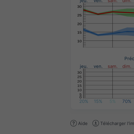
jeu.
ven.
sam.
dim.
Préc
jeu.
ven.
sam.
dim.
20%
15%
5%
70%
Aide
Télécharger l'i