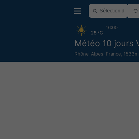
16:00
28 °C
Météo 10 jours V
Rhône-Alpes
,
France
,
1533m 