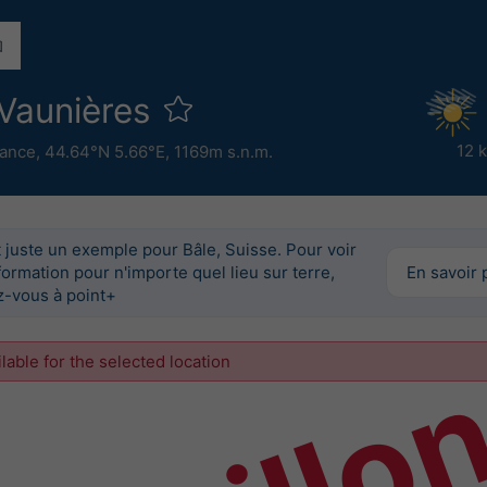
l Vaunières
12 
rance
,
44.64°N 5.66°E,
1169m s.n.m.
 juste un exemple pour Bâle, Suisse. Pour voir
formation pour n'importe quel lieu sur terre,
En savoir 
-vous à point+
ilable for the selected location