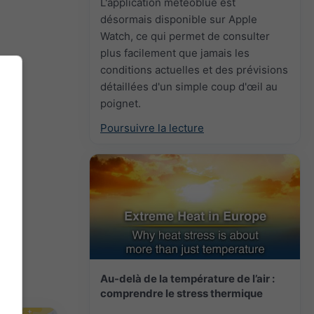
n
L'application meteoblue est
désormais disponible sur Apple
Watch, ce qui permet de consulter
plus facilement que jamais les
conditions actuelles et des prévisions
détaillées d'un simple coup d'œil au
poignet.
Poursuivre la lecture
Au-delà de la température de l’air :
comprendre le stress thermique