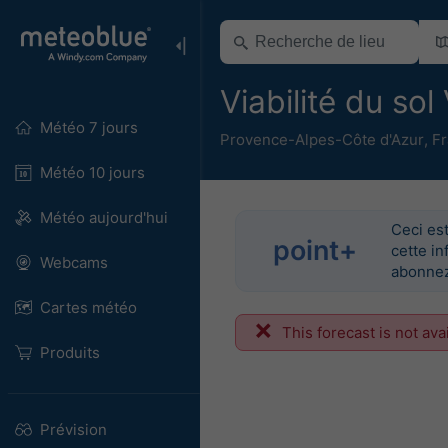
Viabilité du so
Météo 7 jours
Provence-Alpes-Côte d'Azur
,
F
Météo 10 jours
Météo aujourd'hui
Ceci est
point+
cette in
Webcams
abonnez
Cartes météo
This forecast is not ava
Produits
Prévision