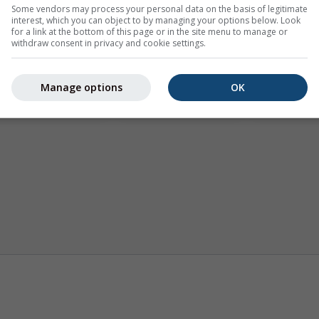
Some vendors may process your personal data on the basis of legitimate
interest, which you can object to by managing your options below. Look
for a link at the bottom of this page or in the site menu to manage or
withdraw consent in privacy and cookie settings.
Cartes météo
Webcams
Prévi
Manage options
OK
saison