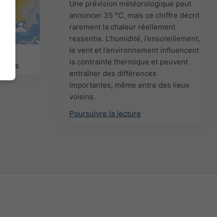
Une prévision météorologique peut
annoncer 35 °C, mais ce chiffre décrit
rarement la chaleur réellement
ressentie. L’humidité, l’ensoleillement,
le vent et l’environnement influencent
sions
la contrainte thermique et peuvent
nières
entraîner des différences
importantes, même entre des lieux
voisins.
Poursuivre la lecture