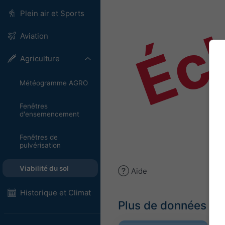
Éch
Plein air et Sports
Aviation
Agriculture
Météogramme AGRO
Fenêtres
d'ensemencement
Fenêtres de
pulvérisation
Viabilité du sol
Aide
Historique et Climat
Plus de données m