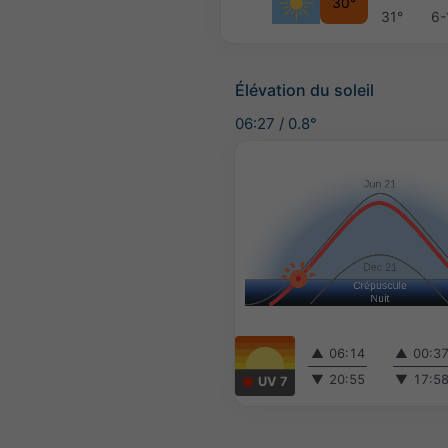
30°
31°
6-
Élévation du soleil
06:27
/
0.8°
▲
06:14
▲
00:3
▼
20:55
▼
17:5
UV 7