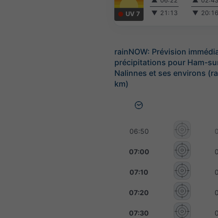
▲
06:22
▲
02:4
▼
21:13
▼
20:1
UV 7
rainNOW: Prévision immédi
précipitations pour Ham-su
Nalinnes et ses environs (r
km)
06:50
07:00
07:10
07:20
07:30