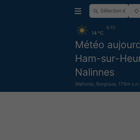
6:10
14 °C
Météo aujourd
Ham-sur-Heu
Nalinnes
Wallonie
,
Belgique
,
176m s.n.