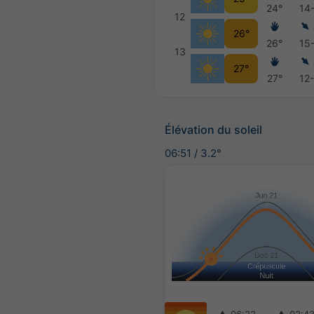
24°
14
12
26°
26°
15
13
27°
27°
12
Élévation du soleil
06:51
/
3.2°