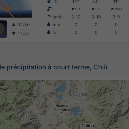
°C
14°
13°
11°
SO
SO
OSO
km/h
3-12
3-10
2-9
▲
01:30
mm
0
0
0
%
0
0
0
▼
11:45
e précipitation à court terme, Chili