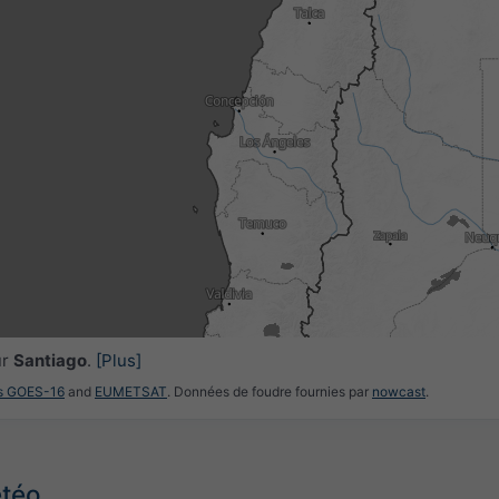
0
15:45
16:00
16:15
16:30
16:45
17:00
17:15
ur
Santiago
.
[Plus]
es GOES-16
and
EUMETSAT
. Données de foudre fournies par
nowcast
.
étéo