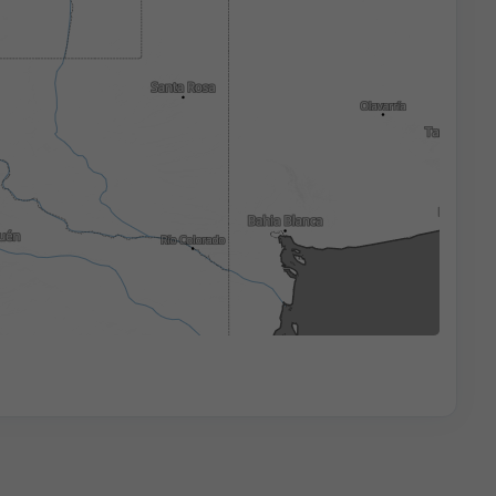
3h
6h
9h
12h
18h
24h
17:30