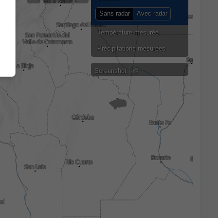
Sans radar
Avec radar
Température mesurée
Précipitations mesurées
Screenshot
©