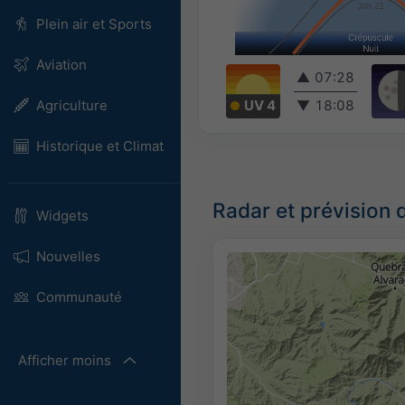
Plein air et Sports
Aviation
▲
07:28
UV 4
▼
18:08
Agriculture
Historique et Climat
Radar et prévision d
Widgets
Nouvelles
Communauté
Afficher moins