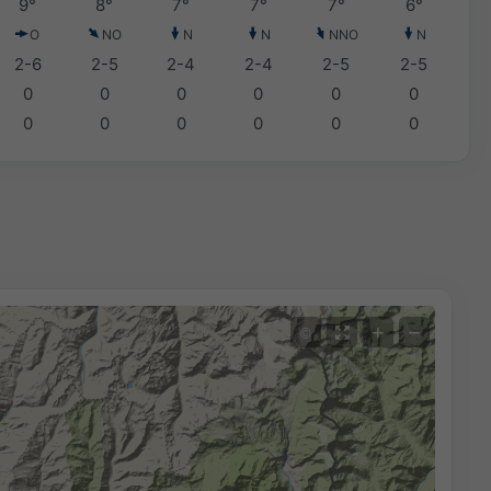
9°
8°
7°
7°
7°
6°
O
NO
N
N
NNO
N
2-6
2-5
2-4
2-4
2-5
2-5
0
0
0
0
0
0
0
0
0
0
0
0
+
−
©