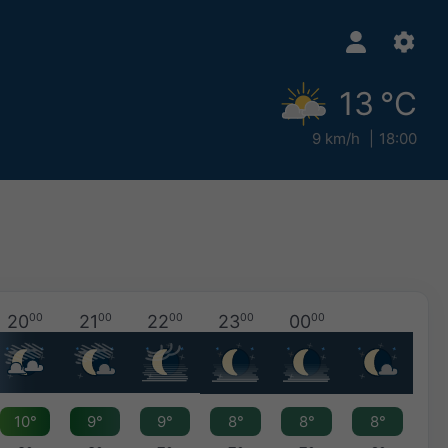
13 °C
9 km/h
18:00
20
00
21
00
22
00
23
00
00
00
10°
9°
9°
8°
8°
8°