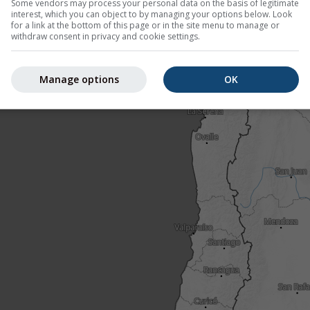
Some vendors may process your personal data on the basis of legitimate
interest, which you can object to by managing your options below. Look
for a link at the bottom of this page or in the site menu to manage or
withdraw consent in privacy and cookie settings.
Manage options
OK