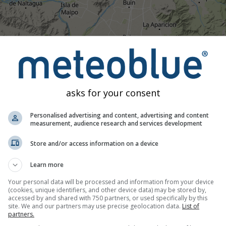
17:00
17:15
17:30
17:45
18:00
18:15
18:
Modéré
Fort
Très fort
Grêle
asks for your consent
Santiago. Cette animation montre le
radar des précipitations
pou
 indiquent la foudre. Données fournies par
nowcast.de
(disponib
Personalised advertising and content, advertising and content
measurement, audience research and services development
de neige peut être invisible pour le radar.
L'intensité des préci
Store and/or access information on a device
Learn more
Your personal data will be processed and information from your device
s actuelles, Chili
(cookies, unique identifiers, and other device data) may be stored by,
accessed by and shared with 750 partners, or used specifically by this
site. We and our partners may use precise geolocation data.
List of
partners.