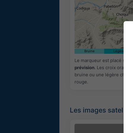
Bruine
Légère
Le marqueur est placé sur 
prévision
. Les croix orange
bruine ou une légère chute 
rouge.
Les images satellite