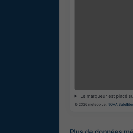
14:30
14:45
15:00
15:15
15:3
Le marqueur est placé s
© 2026 meteoblue,
NOAA Satellit
Plus de données m