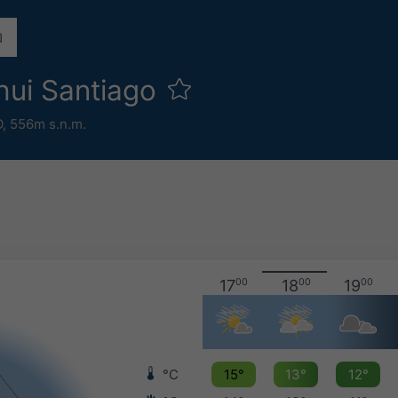
hui Santiago
O,
556m s.n.m.
17
00
18
00
19
00
°C
15°
13°
12°