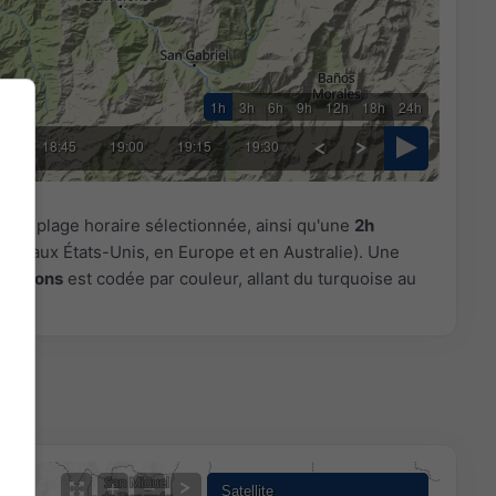
1h
3h
6h
9h
12h
18h
24h
30
18:45
19:00
19:15
19:30
r la plage horaire sélectionnée, ainsi qu'une
2h
les aux États-Unis, en Europe et en Australie). Une
pitations
est codée par couleur, allant du turquoise au
+
−
Satellite