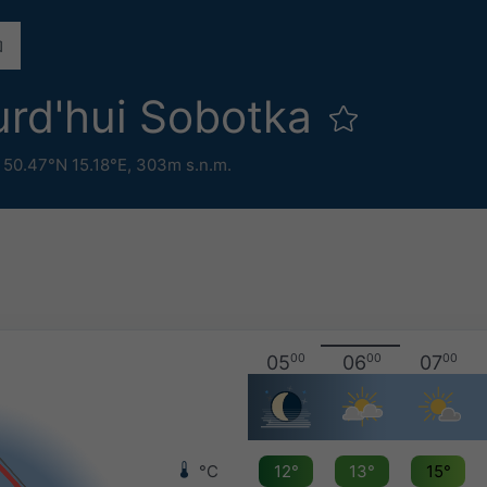
urd'hui Sobotka
,
50.47°N 15.18°E,
303m s.n.m.
05
00
06
00
07
00
°C
12°
13°
15°