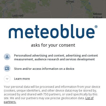
04:50
05:05
05:20
05:35
05:50
06:05
06:20
06:
Modéré
Fort
Très fort
Grêle
asks for your consent
Sobotka. Cette animation montre le
radar des précipitations
pou
Personalised advertising and content, advertising and content
 indiquent la foudre. Données fournies par
nowcast.de
(disponib
measurement, audience research and services development
de neige peut être invisible pour le radar.
L'intensité des préci
Store and/or access information on a device
Learn more
Your personal data will be processed and information from your device
es actuelles, Tchéquie
(cookies, unique identifiers, and other device data) may be stored by,
accessed by and shared with 750 partners, or used specifically by this
site. We and our partners may use precise geolocation data.
List of
partners.