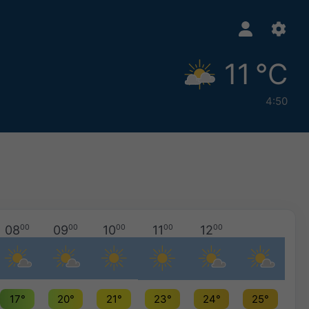
11 °C
4:50
08
00
09
00
10
00
11
00
12
00
17°
20°
21°
23°
24°
25°