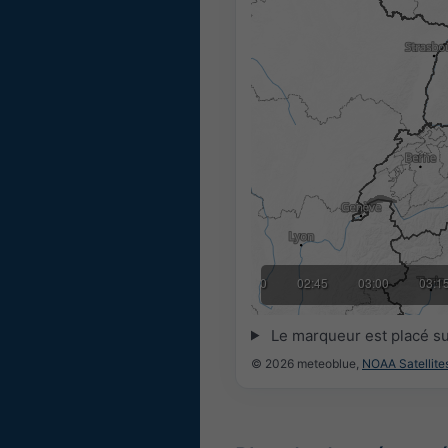
02:15
02:30
02:45
03:00
03:1
Le marqueur est placé s
© 2026 meteoblue,
NOAA Satellit