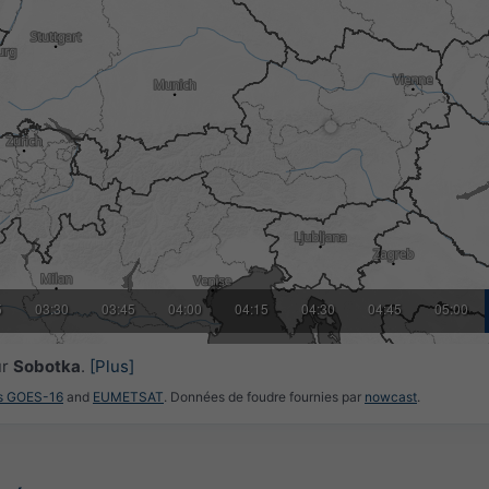
5
03:30
03:45
04:00
04:15
04:30
04:45
05:00
ur
Sobotka
.
[Plus]
es GOES-16
and
EUMETSAT
. Données de foudre fournies par
nowcast
.