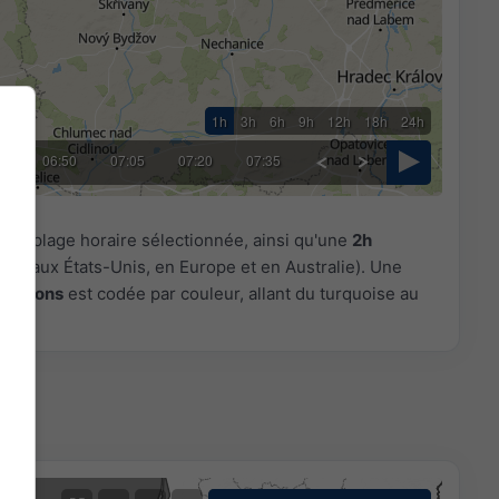
1h
3h
6h
9h
12h
18h
24h
35
06:50
07:05
07:20
07:35
r la plage horaire sélectionnée, ainsi qu'une
2h
les aux États-Unis, en Europe et en Australie). Une
pitations
est codée par couleur, allant du turquoise au