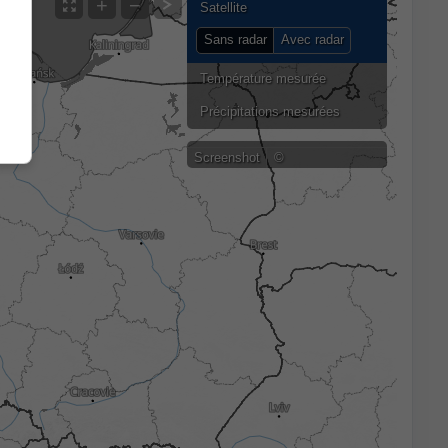
+
−
Satellite
Sans radar
Avec radar
Température mesurée
Précipitations mesurées
Screenshot
©