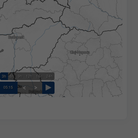
3h
6h
9h
12h
18h
24h
05:15