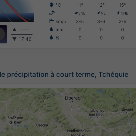
°C
11°
12°
15°
ENE
NE
NNE
km/h
3-5
3-6
2-6
▲
----
mm
0
0
0
%
0
0
0
▼
17:46
de précipitation à court terme, Tchéquie