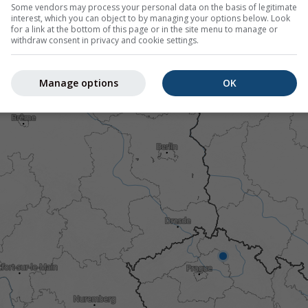
Some vendors may process your personal data on the basis of legitimate
interest, which you can object to by managing your options below. Look
for a link at the bottom of this page or in the site menu to manage or
withdraw consent in privacy and cookie settings.
Manage options
OK