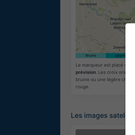
Bruine
Légère
Le marqueur est placé sur 
prévision
. Les croix orange
bruine ou une légère chute 
rouge.
Les images satellit