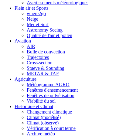
Avertissements météorologiques
Plein air et Sports
where2go
Neige
Mer et Surf
Astronomy Seeing
Qualité de l'air et pollen
Aviation
AIR
Bulle de convection
Trajectoires
Cross-section
Stueve & Sounding
METAR & TAF
Agriculture
Météogramme AGRO
Fenêtres d'ensemencement
Fenêtres de pulvérisation
Viabilité du sol
Historique et Climat
Changement climatique
Climat (modélisé)
Climat (observé)
Vérification à court terme
Archive météo