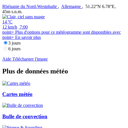
Rhénanie du Nord-Westphalie
,
Allemagne
,
51.22°N 6.78°E,
45m s.n.m.
14 °C
12 km/h
7:00
point+
Plus d'options pour ce météogramme sont disponibles avec
point+
En savoir plus
3 jours
6 jours
Aide
Télécharger l'image
Plus de données météo
Cartes météo
Bulle de convection