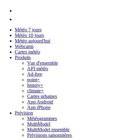
Météo 7 jours
Météo 10 jours
Météo aujourd'hui
Webcams
Cartes météo
Produits
Vue d'ensemble
API météo
Ad-free
point+
history+
climate+
Cartes urbaines
App Android
App iPhone
Prévision
Météogrammes
MultiModel
MultiModel ensemble
Prévisions saisonnières