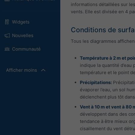
informations détaillées sur le
vents. Elle est divisée en 4 par
Widgets
Conditions de surf
Nouvelles
Tous les diagrammes affichent
Communauté
Température à 2 m et poin
indique la quantité d’eau 
Afficher moins
température et le point d
Précipitations:
Précipitat
évaporer l’eau, un sol hu
déclenchent plus tôt dans
Vent à 10 m et vent à 80 m
développent dans des cond
tendance à être mieux org
cisaillement du vent détr