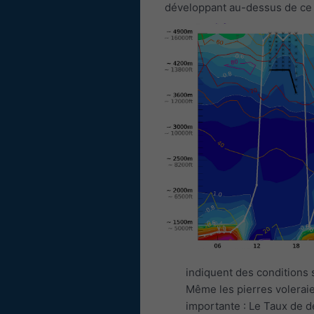
développant au-dessus de ce 
indiquent des conditions 
Même les pierres voleraie
importante : Le Taux de 