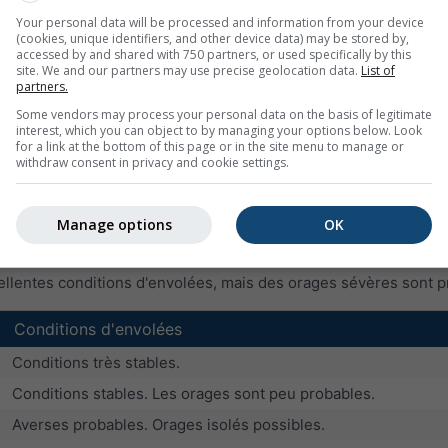
Conditions d'envolées
Your personal data will be processed and information from your device
(cookies, unique identifiers, and other device data) may be stored by,
Pas de thermiques ou thermiques faibles
accessed by and shared with 750 partners, or used specifically by this
site. We and our partners may use precise geolocation data.
List of
thermiques secs ou 1/8 cumulus avec thermiques modérés
partners.
bonnes conditions d'envolées
Some vendors may process your personal data on the basis of legitimate
interest, which you can object to by managing your options below. Look
bonnes conditions d'envolées avec averses occasionnelles
for a link at the bottom of this page or in the site menu to manage or
withdraw consent in privacy and cookie settings.
excellentes conditions d'envolées, mais probabilité croissant
probabilité d’orages supérieure à 60 %
Manage options
OK
e mesure d’instabilité (valeurs négatives) ou de stabilité (vale
ellentes conditions d'envolées, mais des orages sévères sont p
Conditions d'envolées
Conditions très stables.
Conditions stables. Les orages sont peu probables.
Averses probables. Orages isolés possibles.