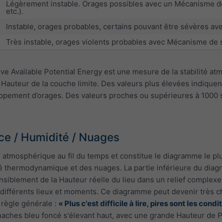
Légèrement instable. Orages possibles avec un Mécanisme de 
etc.).
Instable, orages probables, certains pouvant être sévères 
Très instable, orages violents probables avec Mécanisme de
e Available Potential Energy est une mesure de la stabilité at
Hauteur de la couche limite. Des valeurs plus élevées indique
ppement d’orages. Des valeurs proches ou supérieures à 1000 su
ce / Humidité / Nuages
 atmosphérique au fil du temps et constitue le diagramme le plu
ité thermodynamique et des nuages. La partie inférieure du di
ensiblement de la Hauteur réelle du lieu dans un relief complexe
ifférents lieux et moments. Ce diagramme peut devenir très char
 règle générale :
« Plus c'est difficile à lire, pires sont les cond
aches bleu foncé s'élevant haut, avec une grande Hauteur de P