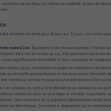
s conditions de surface, les indices de stabilité, le taux de déc
ties :
ace
 des données horaires pour Braşov sur 3 jours. Les zones jaune
t de rosée à 2 m :
Équivalent à des mesures prises 2 mètres au
présente dans l’air au niveau du sol, d’où pourraient partir les 
e rosée signifie moins d’humidité et donc une base de nuage plu
ions totales (pluie, convection et neige) en millimètres de plu
mide se réchauffe plus lentement et est donc moins favorable au
 des conditions sèches lorsque aucune précipitation n’est surv
 :
Les vitesses du vent à 10 et 80 mètres au-dessus du sol son
itions calmes ou avec un vent léger et variable. Cependant, av
anisés. Des vents plus forts signifient généralement aussi plus
uisant les thermiques. Consultez le diagramme sur le cisailleme