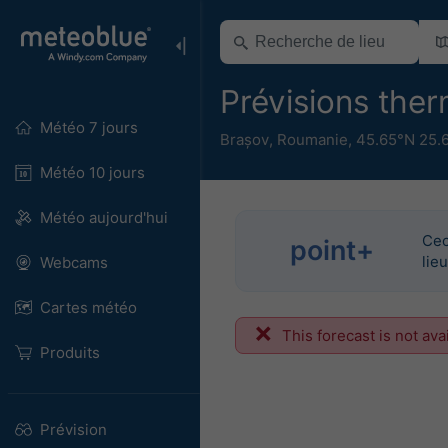
Prévisions the
Météo 7 jours
Brașov
,
Roumanie
,
45.65°N 25.
Météo 10 jours
Météo aujourd'hui
Cec
point+
lie
Webcams
Cartes météo
This forecast is not ava
Produits
Prévision