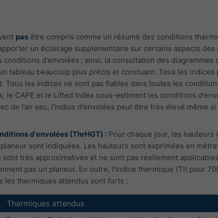
ivent
pas
être compris comme un résumé des conditions thermique
pporter un éclairage supplémentaire sur certains aspects des 
 conditions d'envolées ; ainsi, la consultation des diagrammes 
n tableau beaucoup plus précis et concluant. Tous les indices p
nt. Tous les indices ne sont pas fiables dans toutes les condit
, le CAPE et le Lifted Index sous-estiment les conditions d'env
vec de l’air sec, l’indice d'envolées peut être très élevé même s
ditions d'envolées (ThrHGT) :
Pour chaque jour, les hauteurs 
planeur sont indiquées. Les hauteurs sont exprimées en mètre
rs sont très approximatives et ne sont pas réellement applicabl
nnent pas un planeur. En outre, l’indice thermique (TI) pour 700
s les thermiques attendus sont forts :
Thermiques attendus