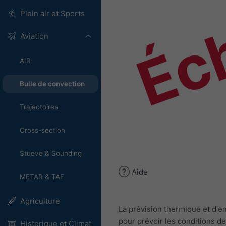
Éch
Plein air et Sports
Aviation
AIR
Bulle de convection
Trajectoires
Cross-section
Stueve & Sounding
Aide
METAR & TAF
Agriculture
La prévision thermique et d'
pour prévoir les conditions d
Historique et Climat