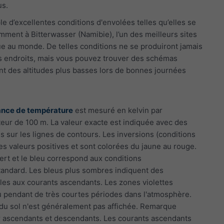
us.
e d’excellentes conditions d'envolées telles qu’elles se
ment à Bitterwasser (Namibie), l’un des meilleurs sites
e au monde. De telles conditions ne se produiront jamais
es endroits, mais vous pouvez trouver des schémas
ant des altitudes plus basses lors de bonnes journées
ance de température
est mesuré en kelvin par
eur de 100 m. La valeur exacte est indiquée avec des
s sur les lignes de contours. Les inversions (conditions
des valeurs positives et sont colorées du jaune au rouge.
 vert et le bleu correspond aux conditions
andard. Les bleus plus sombres indiquent des
les aux courants ascendants. Les zones violettes
ou pendant de très courtes périodes dans l'atmosphère.
s du sol n'est généralement pas affichée. Remarque
r ascendants et descendants. Les courants ascendants