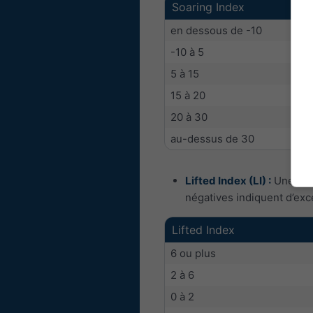
Soaring Index
en dessous de -10
-10 à 5
5 à 15
15 à 20
20 à 30
au-dessus de 30
Lifted Index (LI) :
Une autr
négatives indiquent d’exc
Lifted Index
6 ou plus
2 à 6
0 à 2