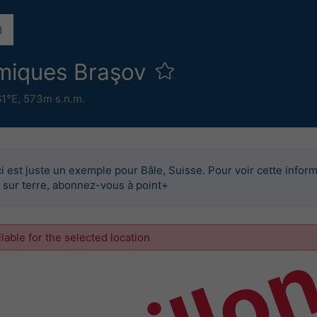
rmiques Braşov
61°E,
573m s.n.m.
i est juste un exemple pour Bâle, Suisse. Pour voir cette infor
u sur terre, abonnez-vous à point+
ilable for the selected location