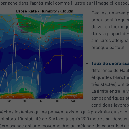
panache dans l'après-midi comme illustré sur l'image ci-desso
Ceci est un exempl
produisent fréquem
de vol en thermiqu
dans la plupart d
similaires atteign
presque partout.
Taux de décroiss
différence de Haut
étiquettes blanche
très stables) ont 
La limite entre le
atmosphériques st
conditions favorab
sèches instables qui ne peuvent exister qu'à proximité du sol 
nt alors. L'instabilité de Surface jusqu'à 200 mètres au-dessu
décroissance est une moyenne due au mélange de courants d'ai