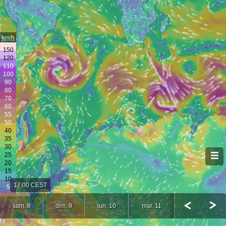
km/h
17:00 CEST
sam. 8
dim. 9
lun. 10
mar. 11