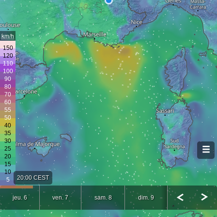
km/h
20:00 CEST
jeu. 6
ven. 7
sam. 8
dim. 9