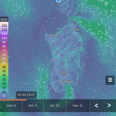
km/h
05:00 CEST
sam. 8
dim. 9
lun. 10
mar. 11