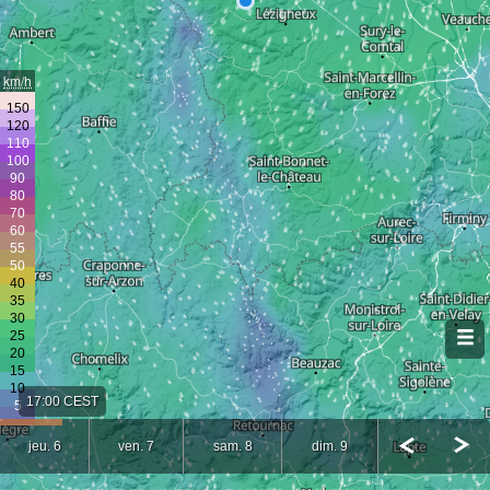
km/h
17:00 CEST
jeu. 6
ven. 7
sam. 8
dim. 9