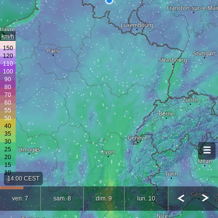
km/h
14:00 CEST
ven. 7
sam. 8
dim. 9
lun. 10