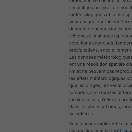
meteoblue se basent sur 30 a
simulations horaires de modè
météorologiques et sont disp
pour chaque endroit sur Terre.
donnent de bonnes indications
schémas climatiques typiques 
conditions attendues (tempér
précipitations, ensoleillement 
Les données météorologiques
ont une résolution spatiale d'
km et ne peuvent pas reprodu
les effets météorologiques loc
que les orages, les vents loca
tornades, ainsi que les différ
locales telles qu'elles se prod
dans les zones urbaines, mo
ou côtières.
Vous pouvez explorer le clima
chaque lieu comme
forêt ama