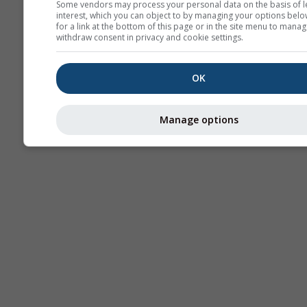
Some vendors may process your personal data on the basis of l
interest, which you can object to by managing your options belo
for a link at the bottom of this page or in the site menu to manag
withdraw consent in privacy and cookie settings.
OK
Manage options