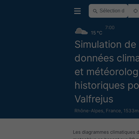
7:00
15 °C
Simulation de
données clima
et météorolog
historiques p
Valfrejus
Rhône-Alpes
,
France
,
1533m 
Les diagrammes climatiques 