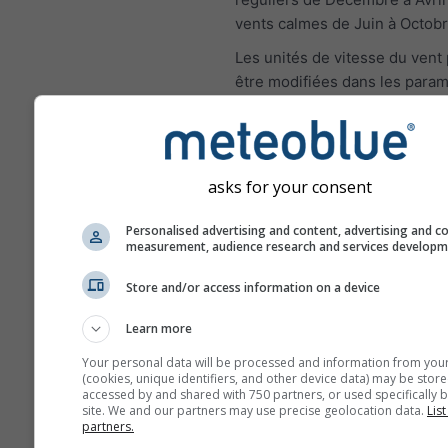
vents calmes de Juin à Octobr
Les unités de vitesse du vent
être modifiées dans les param
haut à droite).
asks for your consent
Rose des vents
Personalised advertising and content, advertising and c
measurement, audience research and services develop
Store and/or access information on a device
Learn more
Your personal data will be processed and information from you
(cookies, unique identifiers, and other device data) may be store
accessed by and shared with 750 partners, or used specifically b
site. We and our partners may use precise geolocation data.
List
partners.