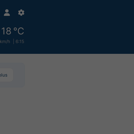
18 °C
 km/h
6:15
plus