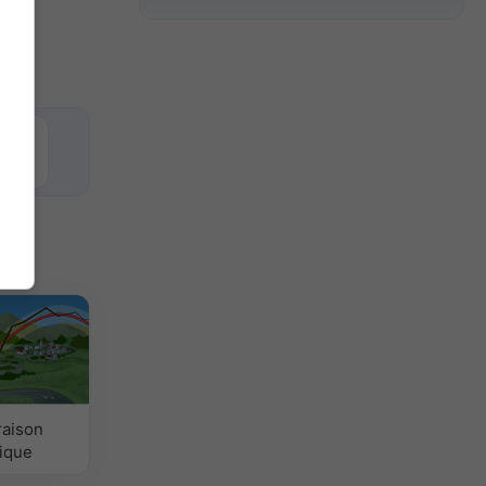
aison
tique