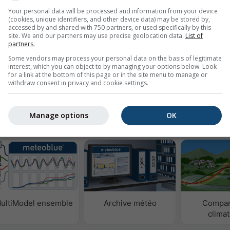
Your personal data will be processed and information from your device
image
(cookies, unique identifiers, and other device data) may be stored by,
accessed by and shared with 750 partners, or used specifically by this
site. We and our partners may use precise geolocation data.
List of
partners.
Some vendors may process your personal data on the basis of legitimate
yser les données météorologiques historiques
Try it for
interest, which you can object to by managing your options below. Look
for a link at the bottom of this page or in the site menu to manage or
uis 1940
Basel
withdraw consent in privacy and cookie settings.
Manage options
OK
étéo
ultiModel ensemble
Archive météo
Compar
clima