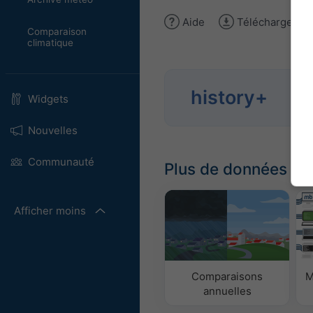
Aide
Télécharger l'
Comparaison
climatique
Anal
history+
Widgets
dep
Nouvelles
Communauté
Plus de données m
Afficher moins
Comparaisons
M
annuelles