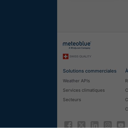
Solutions commerciales
À
Weather APIs
R
Services climatiques
C
Secteurs
C
C