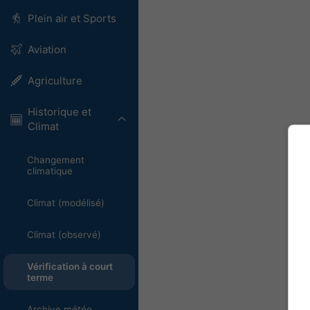
Plein air et Sports
Aviation
Agriculture
Historique et
Climat
Changement
climatique
Climat (modélisé)
Climat (observé)
Vérification à court
terme
Archive météo