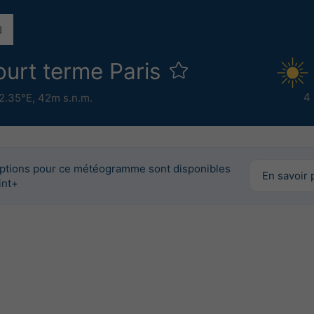
court terme Paris
4
2.35°E,
42m s.n.m.
options pour ce météogramme sont disponibles
En savoir 
int+