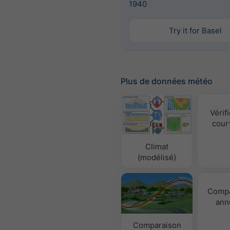
1940
Try it for Basel
Plus de données météo
Vérifi
cour
Climat
(modélisé)
Compa
ann
Comparaison