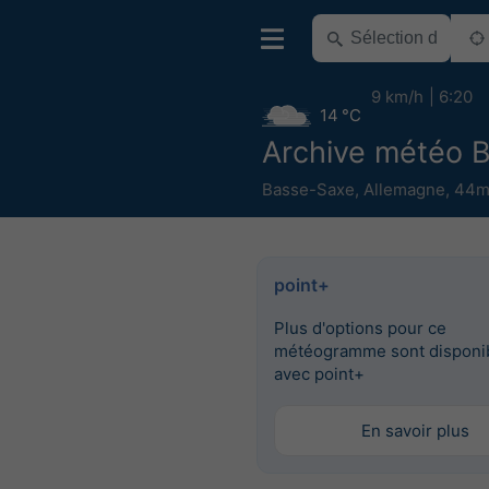
9 km/h
6:20
14 °C
Archive météo 
Basse-Saxe
,
Allemagne
,
44m 
point+
Plus d'options pour ce
météogramme sont disponi
avec point+
En savoir plus