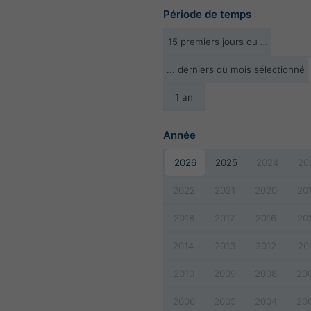
Période de temps
15 premiers jours ou …
... derniers du mois sélectionné
1 an
Année
2026
2025
2024
20
2022
2021
2020
20
2018
2017
2016
20
2014
2013
2012
20
2010
2009
2008
20
2006
2005
2004
20