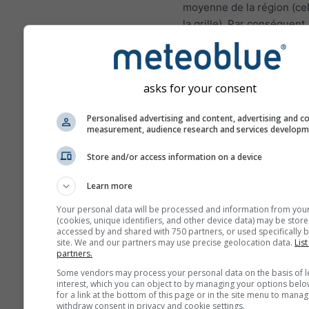
moyenne de la région (cel
la grille). Par conséquent,
températures pour les zo
montagnes ou les zones c
peuvent être légèrement
asks for your consent
différentes des conditions
au lieu choisi. Vous pouv
Personalised advertising and content, advertising and c
trouver l'altitude de la cel
measurement, audience research and services develop
grille en plus des coordo
Store and/or access information on a device
Les diagrammes sur 15j m
des données horaires. Su
Learn more
mois, les données sont d
Your personal data will be processed and information from you
agrégations quotidiennes,
(cookies, unique identifiers, and other device data) may be store
moyenne, maximale et mi
accessed by and shared with 750 partners, or used specifically b
site. We and our partners may use precise geolocation data.
List
Au delà de 6 mois, les d
partners.
sont des agrégations men
Some vendors may process your personal data on the basis of l
interest, which you can object to by managing your options belo
Nous offrons également 
for a link at the bottom of this page or in the site menu to manag
données numériques pay
withdraw consent in privacy and cookie settings.