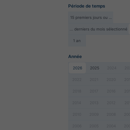
Période de temps
15 premiers jours ou …
... derniers du mois sélectionné
1 an
Année
2026
2025
2024
20
2022
2021
2020
20
2018
2017
2016
20
2014
2013
2012
20
2010
2009
2008
20
2006
2005
2004
20