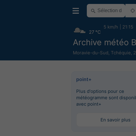
5 km/h
21:15
27 °C
Archive météo B
Moravie-du-Sud
,
Tchéquie
,
2
point+
Plus d'options pour ce
météogramme sont disponi
avec point+
En savoir plus