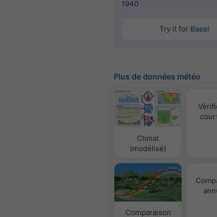
1940
Try it for Basel
Plus de données météo
Vérifi
cour
Climat
(modélisé)
Compa
ann
Comparaison