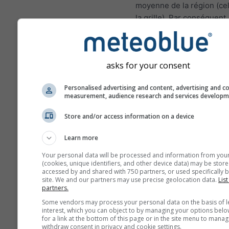
moyenne de la région (cel
la grille). Par conséquent,
températures pour les zo
montagnes ou les zones c
peuvent être légèrement
asks for your consent
différentes des conditions
au lieu choisi. Vous pouv
Personalised advertising and content, advertising and c
trouver l'altitude de la cel
measurement, audience research and services develop
grille en plus des coordo
Store and/or access information on a device
Les diagrammes sur 15j m
des données horaires. Su
Learn more
mois, les données sont d
Your personal data will be processed and information from you
agrégations quotidiennes,
(cookies, unique identifiers, and other device data) may be store
moyenne, maximale et mi
accessed by and shared with 750 partners, or used specifically b
site. We and our partners may use precise geolocation data.
List
Au delà de 6 mois, les d
partners.
sont des agrégations men
Some vendors may process your personal data on the basis of l
interest, which you can object to by managing your options belo
Nous offrons également 
for a link at the bottom of this page or in the site menu to manag
données numériques pay
withdraw consent in privacy and cookie settings.