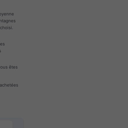
moyenne
ontagnes
choisi.
des
s
vous êtes
 achetées