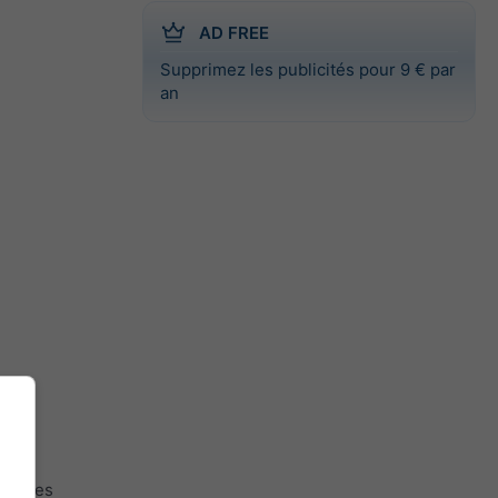
AD FREE
Supprimez les publicités pour 9 € par
an
ogiques