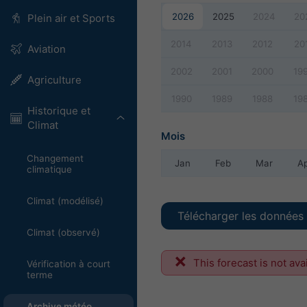
2026
2025
2024
20
Plein air et Sports
2014
2013
2012
20
Aviation
2002
2001
2000
19
Agriculture
1990
1989
1988
19
Historique et
Climat
Mois
Changement
Jan
Feb
Mar
A
climatique
Climat (modélisé)
Télécharger les données 
Climat (observé)
This forecast is not ava
Vérification à court
terme
Archive météo