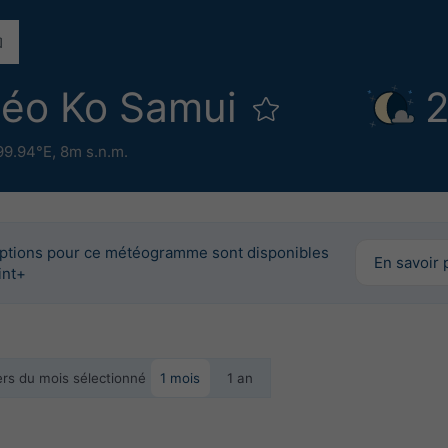
téo Ko Samui
2
99.94°E,
8m s.n.m.
options pour ce météogramme sont disponibles
En savoir 
int+
iers du mois sélectionné
1 mois
1 an