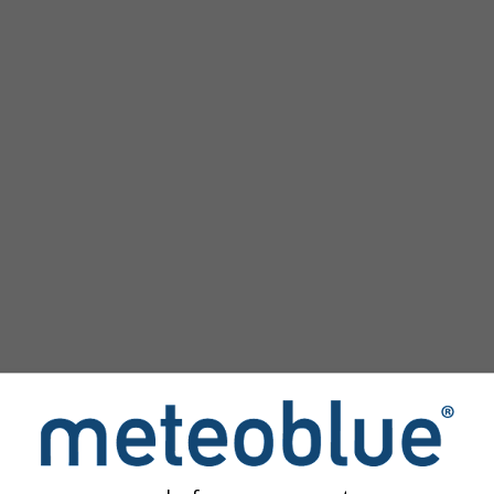
image
des simulations
permettent d'accéder aux simulations météorol