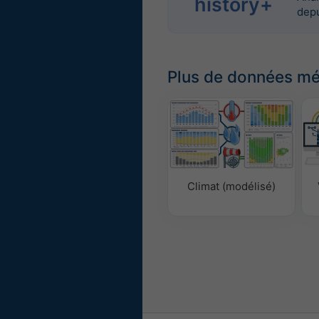
history+
dep
Plus de données m
Climat (modélisé)