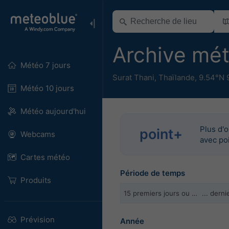
Archive mé
Météo 7 jours
Surat Thani
,
Thaïlande
,
9.54°N 
Météo 10 jours
Météo aujourd'hui
Plus d'
point+
Webcams
avec po
Cartes météo
Période de temps
Produits
15 premiers jours ou …
... dern
Prévision
Année