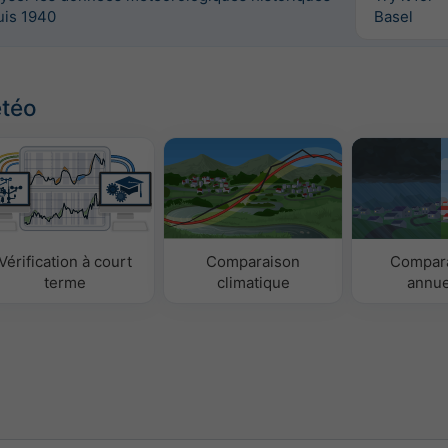
uis 1940
Basel
étéo
Vérification à court
Comparaison
Compar
terme
climatique
annue