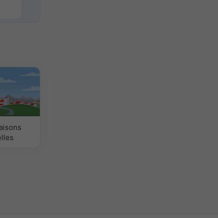
aisons
lles