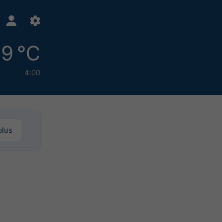
9 °C
4:00
plus