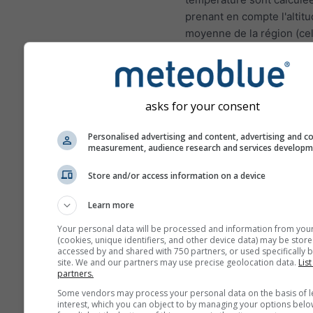
prenant en compte l'altit
moyenne de la région (cel
la grille). Par conséquent,
températures pour les zo
montagnes ou les zones c
peuvent être légèrement
asks for your consent
différentes des conditions
au lieu choisi. Vous pouv
Personalised advertising and content, advertising and c
measurement, audience research and services develop
trouver l'altitude de la cel
grille en plus des coordo
Store and/or access information on a device
Les diagrammes sur 15j m
Learn more
des données horaires. Su
mois, les données sont d
Your personal data will be processed and information from you
(cookies, unique identifiers, and other device data) may be store
agrégations quotidiennes,
accessed by and shared with 750 partners, or used specifically b
moyenne, maximale et mi
site. We and our partners may use precise geolocation data.
List
partners.
Au delà de 6 mois, les d
sont des agrégations men
Some vendors may process your personal data on the basis of l
interest, which you can object to by managing your options belo