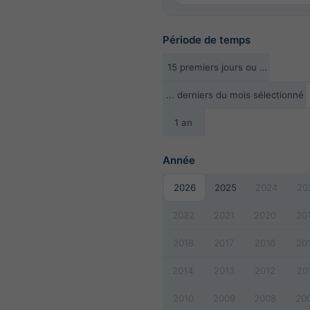
Période de temps
15 premiers jours ou …
... derniers du mois sélectionné
1 an
Année
2026
2025
2024
20
2022
2021
2020
20
2018
2017
2016
20
2014
2013
2012
20
2010
2009
2008
20