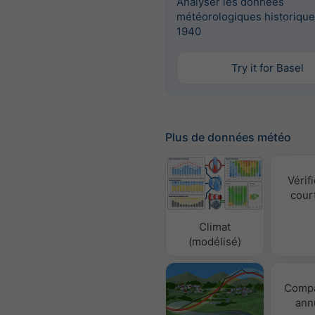
Analyser les données
météorologiques historique
1940
Try it for Basel
Plus de données météo
Vérifi
cour
Climat
(modélisé)
Compa
ann