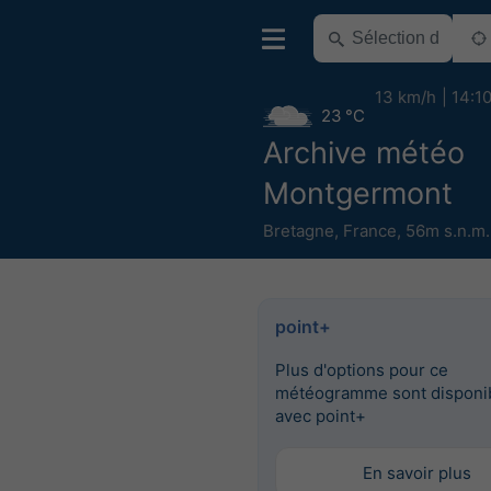
13 km/h
14:1
23 °C
Archive météo
Montgermont
Bretagne
,
France
,
56m s.n.m.
point+
Plus d'options pour ce
météogramme sont disponi
avec point+
En savoir plus