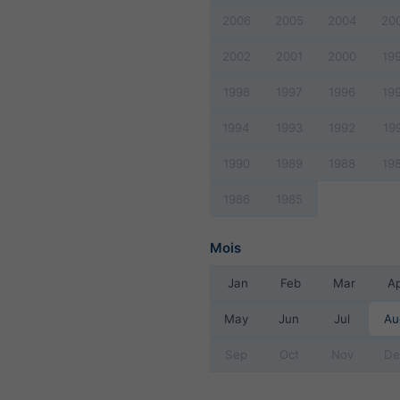
2006
2005
2004
20
2002
2001
2000
19
1998
1997
1996
19
1994
1993
1992
19
1990
1989
1988
19
1986
1985
Mois
Jan
Feb
Mar
A
May
Jun
Jul
Au
Sep
Oct
Nov
De