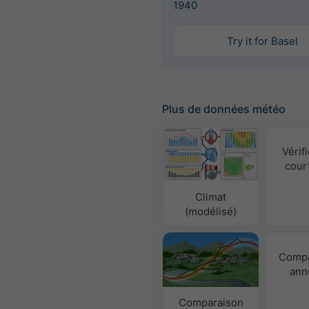
1940
Try it for Basel
Plus de données météo
Vérifi
cour
Climat
(modélisé)
Compa
ann
Comparaison