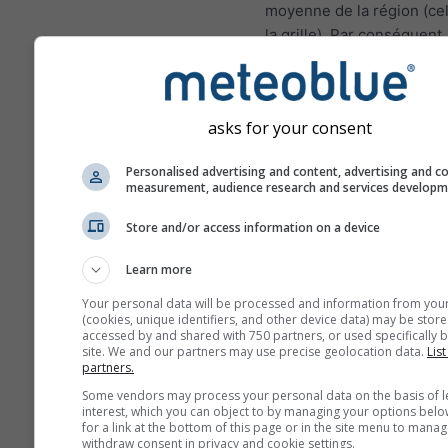
moyenne de la région (cel
la grille). Par conséquent,
températures pour les zo
montagnes ou les zones c
peuvent être légèrement
asks for your consent
différentes des conditions
au lieu choisi. Vous pouv
Personalised advertising and content, advertising and c
trouver l'altitude de la cel
measurement, audience research and services develop
grille en plus des coordo
Store and/or access information on a device
Les diagrammes sur 15j m
des données horaires. Su
Learn more
mois, les données sont d
Your personal data will be processed and information from you
agrégations quotidiennes,
(cookies, unique identifiers, and other device data) may be store
moyenne, maximale et mi
accessed by and shared with 750 partners, or used specifically b
site. We and our partners may use precise geolocation data.
List
Au delà de 6 mois, les d
partners.
sont des agrégations men
Some vendors may process your personal data on the basis of l
interest, which you can object to by managing your options belo
Nous offrons également 
for a link at the bottom of this page or in the site menu to manag
données numériques pay
withdraw consent in privacy and cookie settings.