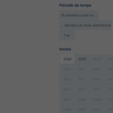
Période de temps
15 premiers jours ou …
... derniers du mois sélectionné
1 an
Année
2026
2025
2024
20
2022
2021
2020
20
2018
2017
2016
20
2014
2013
2012
20
2010
2009
2008
20
2006
2005
2004
20