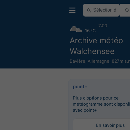
7:00
16 °C
Archive météo
Walchensee
Bavière
,
Allemagne
,
827m s.n
point+
Plus d'options pour ce
météogramme sont disponi
avec point+
En savoir plus