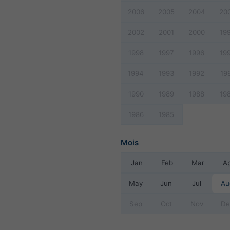
2006
2005
2004
20
2002
2001
2000
19
1998
1997
1996
19
1994
1993
1992
19
1990
1989
1988
19
1986
1985
Mois
Jan
Feb
Mar
A
May
Jun
Jul
Au
Sep
Oct
Nov
De