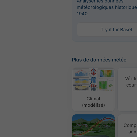
Analyser les données
météorologiques historique
1940
Try it for Basel
Plus de données météo
Vérifi
cour
Climat
(modélisé)
Compa
ann