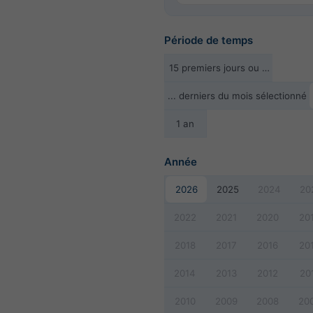
Période de temps
15 premiers jours ou …
... derniers du mois sélectionné
1 an
Année
2026
2025
2024
20
2022
2021
2020
20
2018
2017
2016
20
2014
2013
2012
20
2010
2009
2008
20