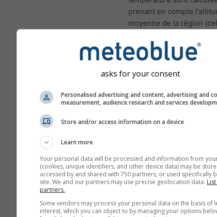
prenant en compte l'altit
moyenne de la région (cel
la grille). Par conséquent,
températures pour les zo
montagnes ou les zones c
peuvent être légèrement
asks for your consent
différentes des conditions
au lieu choisi. Vous pouv
Personalised advertising and content, advertising and c
measurement, audience research and services develop
trouver l'altitude de la cel
grille en plus des coordo
Store and/or access information on a device
Les diagrammes sur 15j m
Learn more
des données horaires. Su
mois, les données sont d
Your personal data will be processed and information from you
(cookies, unique identifiers, and other device data) may be store
agrégations quotidiennes,
accessed by and shared with 750 partners, or used specifically b
moyenne, maximale et mi
site. We and our partners may use precise geolocation data.
List
partners.
Au delà de 6 mois, les d
sont des agrégations men
Some vendors may process your personal data on the basis of l
interest, which you can object to by managing your options belo