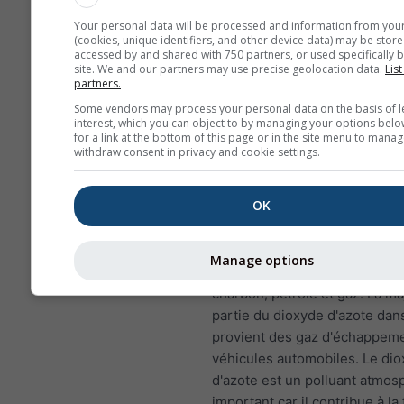
acides, qui peuvent end
Your personal data will be processed and information from you
les écosystèmes sensible
(cookies, unique identifiers, and other device data) may be store
accessed by and shared with 750 partners, or used specifically b
Les enfants, les personn
site. We and our partners may use precise geolocation data.
List
partners.
et ceux qui souffrent d'a
sont particulièrement sen
Some vendors may process your personal data on the basis of l
interest, which you can object to by managing your options belo
aux effets du SO₂.
for a link at the bottom of this page or in the site menu to manag
withdraw consent in privacy and cookie settings.
Dioxyde d'azote (NO₂)
est un
rougeâtre qui a une odeur
OK
caractéristique et forte et qui
polluant atmosphérique impor
principale source de dioxyde 
Manage options
la combustion de combustibles
charbon, pétrole et gaz. La m
partie du dioxyde d'azote dans
provient des gaz d'échappem
véhicules automobiles. Le di
d'azote est un polluant atmos
important car il contribue à la