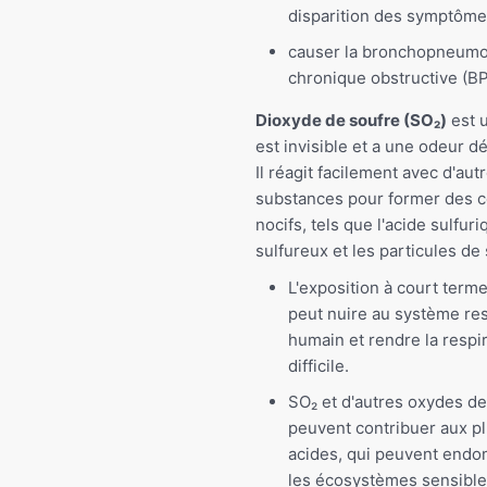
disparition des symptôm
causer la bronchopneumo
chronique obstructive (B
Dioxyde de soufre (SO₂)
est u
est invisible et a une odeur d
Il réagit facilement avec d'aut
substances pour former des
nocifs, tels que l'acide sulfuri
sulfureux et les particules de 
L'exposition à court term
peut nuire au système res
humain et rendre la respi
difficile.
SO₂ et d'autres oxydes de
peuvent contribuer aux pl
acides, qui peuvent end
les écosystèmes sensible