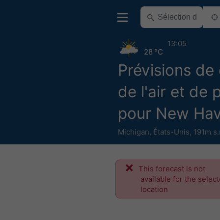
13:05
28 °C
Prévisions de 
de l'air et de 
pour New Ha
Michigan
,
États-Unis
,
191m s.
This forecast is not
available for the selec
location