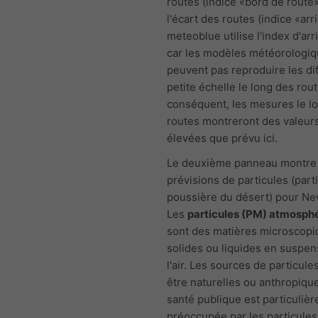
routes (indice «bord de route»
l'écart des routes (indice «arr
meteoblue utilise l'index d'arr
car les modèles météorologi
peuvent pas reproduire les di
petite échelle le long des rout
conséquent, les mesures le l
routes montreront des valeur
élevées que prévu ici.
Le deuxième panneau montre 
prévisions de particules (part
poussière du désert) pour N
Les
particules (PM) atmosph
sont des matières microscop
solides ou liquides en suspen
l'air. Les sources de particul
être naturelles ou anthropique
santé publique est particuliè
préoccupée par les particules