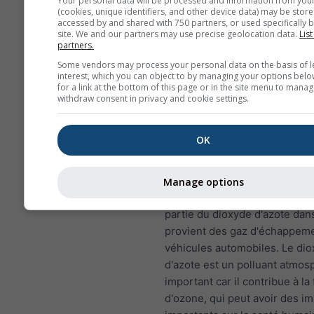
Your personal data will be processed and information from you
(cookies, unique identifiers, and other device data) may be store
Les enfants, les personn
accessed by and shared with 750 partners, or used specifically b
site. We and our partners may use precise geolocation data.
List
et ceux qui souffrent d'a
partners.
sont particulièrement sen
Some vendors may process your personal data on the basis of l
aux effets du SO₂.
interest, which you can object to by managing your options belo
for a link at the bottom of this page or in the site menu to manag
Dioxyde d'azote (NO₂)
est un
withdraw consent in privacy and cookie settings.
rougeâtre qui a une odeur
caractéristique et forte et qui
OK
polluant atmosphérique impor
principale source de dioxyde 
la combustion de combustibles
Manage options
charbon, pétrole et gaz. La m
partie du dioxyde d'azote dans
provient des gaz d'échappem
véhicules automobiles. Le di
d'azote est un polluant atmos
important car il contribue à la
d'ozone, qui peut avoir des i