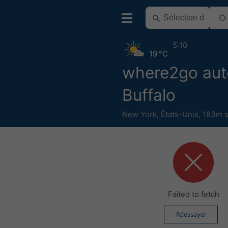
5:10
19 °C
where2go aut
Buffalo
New York
,
États-Unis
,
183m s
Failed to fetch
Réessayer