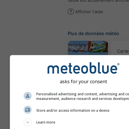
faible est actuellement affiché
Afficher l'aide
Plus de données météo
Carte
Webcams
asks for your consent
Qualité 
Personalised advertising and content, advertising and c
po
measurement, audience research and services develop
Météogrammes
Store and/or access information on a device
Learn more