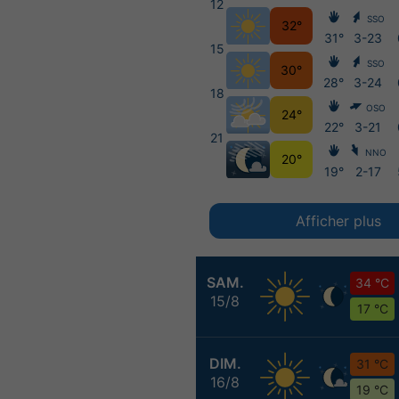
12
SSO
32°
31°
3-23
15
SSO
30°
28°
3-24
18
OSO
24°
22°
3-21
21
NNO
20°
19°
2-17
Afficher plus
SAM.
34 °C
15/8
17 °C
DIM.
31 °C
16/8
19 °C