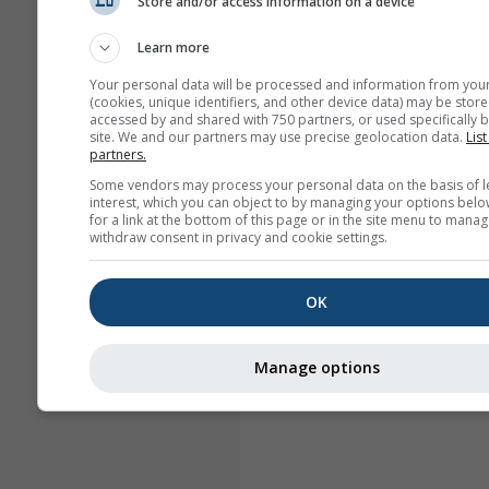
Store and/or access information on a device
Learn more
Your personal data will be processed and information from you
(cookies, unique identifiers, and other device data) may be store
accessed by and shared with 750 partners, or used specifically b
site. We and our partners may use precise geolocation data.
List
partners.
Some vendors may process your personal data on the basis of l
interest, which you can object to by managing your options belo
for a link at the bottom of this page or in the site menu to manag
withdraw consent in privacy and cookie settings.
OK
Manage options