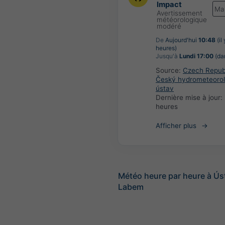
Impact
Ma
Avertissement
météorologique
modéré
De
Aujourd'hui
10:48
(il
heures)
Jusqu'à
Lundi 17:00
(dan
Source:
Czech Republ
Český hydrometeorol
ústav
Dernière mise à jour:
heures
Afficher plus
Météo heure par heure à Ús
Labem