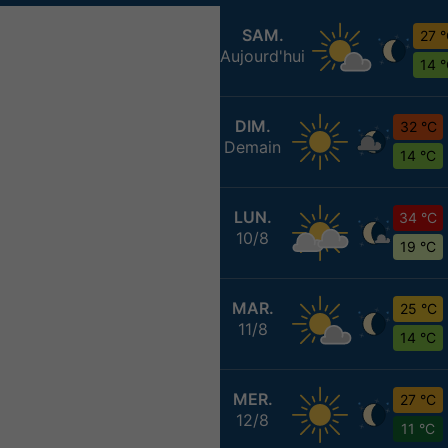
SAM.
27 
Aujourd'hui
14 
DIM.
32 °C
Demain
14 °C
LUN.
34 °C
10/8
19 °C
MAR.
25 °C
11/8
14 °C
MER.
27 °C
12/8
11 °C