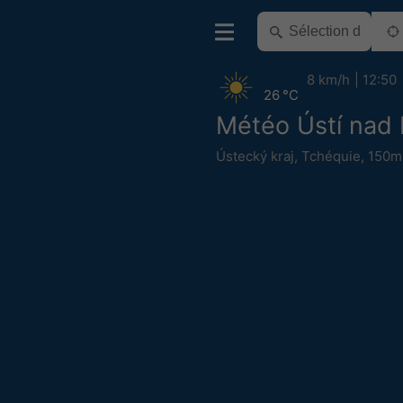
8 km/h
12:50
26 °C
Météo Ústí nad
Ústecký kraj
,
Tchéquie
,
150m 