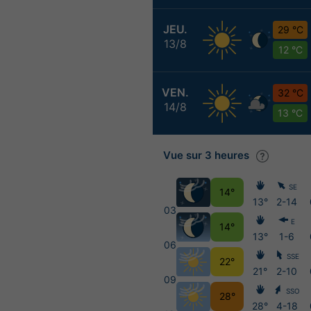
JEU.
29 °C
13/8
12 °C
VEN.
32 °C
14/8
13 °C
Vue sur 3 heures
SE
14°
13°
2-14
03
E
14°
13°
1-6
06
SSE
22°
21°
2-10
09
SSO
28°
28°
4-18