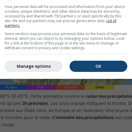
Your personal data will be processed and information from your device
(cookies, unique identifiers, and other device data) may be stored by,
accessed by and shared with 750 partners, or used specifically by this
site. We and our partners may use precise geolocation data.
List of
partners.
Some vendors may process your personal data on the basis of legitimate
interest, which you can object to by managing your options below. Look
for a link at the bottom of this page or in the site menu to manage or
withdraw consent in privacy and cookie settings.
1h
3h
6h
9h
1
Manage options
OK
16:15
16:30
16:45
17:00
17:15
17:30
17:45
Modéré
Fort
Très fort
Grêle
.88°S 55.45°E. Cette animation montre le
radar des précipitati
insi qu'une
2h prévision
. Les croix orange indiquent la foudre.
onibles aux États-Unis, en Europe et en Australie). Une bruine 
e invisible pour le radar.
L'intensité des précipitations
est cod
u rouge.