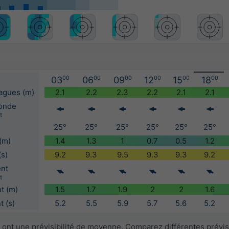
03
00
06
00
09
00
12
00
15
00
18
00
vagues (m)
2.1
2.2
2.3
2.2
2.1
2.1
'onde
t
25°
25°
25°
25°
25°
25°
(m)
1.4
1.3
1
0.7
0.5
1.2
(s)
9.2
9.3
9.5
9.3
9.3
9.2
ent
t
t (m)
1.5
1.7
1.9
2
2
1.6
 (s)
5.2
5.5
5.9
5.7
5.6
5.2
 ont une prévisibilité de moyenne. Comparez différentes prévi