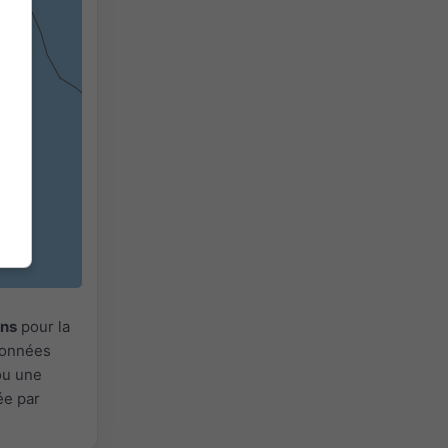
2h
18h
24h
ons
pour la
 Données
ou une
ée par