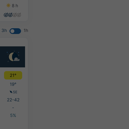
8 h
11 h
5 h
6 h
3h
1h
21°
19°
SE
22-42
-
5%