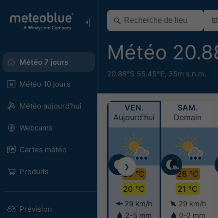
Météo 20.8
Météo 7 jours
20.88°S 55.45°E,
35m s.n.m.
Météo 10 jours
Météo aujourd'hui
VEN.
SAM.
Aujourd'hui
Demain
Webcams
Cartes météo
❯
Produits
26 °C
26 °C
20 °C
21 °C
29 km/h
29 km/h
Prévision
2-5 mm
0-2 mm