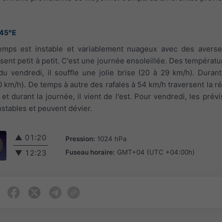
.45°E
temps est instable et variablement nuageux avec des averse
nt petit à petit. C'est une journée ensoleillée. Des températu
u vendredi, il souffle une jolie brise (20 à 29 km/h). Durant 
0 km/h). De temps à autre des rafales à 54 km/h traversent la r
t et durant la journée, il vient de l'est. Pour vendredi, les pré
nstables et peuvent dévier.
▲
01:20
Pression:
1024 hPa
Fuseau horaire:
GMT+04 (UTC +04:00h)
▼
12:23