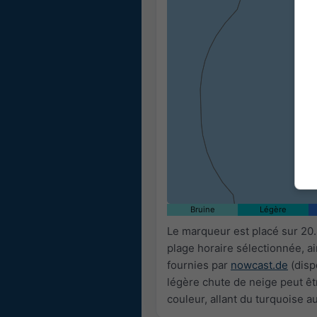
15:00
15:15
15:30
15:45
16:00
Bruine
Légère
Le marqueur est placé sur 20
plage horaire sélectionnée, a
fournies par
nowcast.de
(disp
légère chute de neige peut êtr
couleur, allant du turquoise a