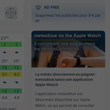
AD FREE
Supprimez les publicités pour 9 € par
an
21
00
2
2
25°
25°
1.6
1.5
La météo directement au poignet :
9.1
9.2
meteoblue lance son application
Apple Watch
1.3
1.3
L'application meteoblue est
4.8
4.8
désormais disponible sur Apple
Watch, ce qui permet de consulter
sions avec