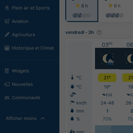
6 h
6 h
Plein air et Sports
Aviation
vendredi
-
3h
Agriculture
03
00
06
Historique et Climat
Widgets
°C
21°
21
Nouvelles
°C
19°
19
ESE
E
Communauté
km/h
24-48
26-
mm
1
2
Afficher moins
%
70%
7
mm