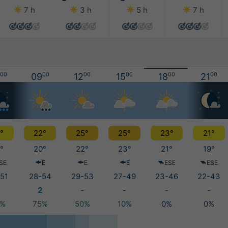
7 h
3 h
5 h
7 h
00
09
00
12
00
15
00
18
00
21
00
°
22°
25°
25°
23°
21°
°
20°
22°
23°
21°
19°
SE
E
E
E
ESE
ESE
51
28-54
29-53
27-49
23-46
22-43
2
-
-
-
-
5%
75%
50%
10%
0%
0%