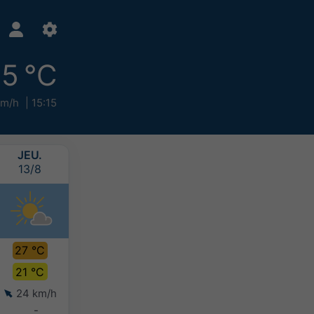
5 °C
km/h
15:15
JEU.
VEN.
SAM.
DIM.
13/8
14/8
15/8
16/8
27 °C
27 °C
26 °C
26 °C
21 °C
22 °C
21 °C
21 °C
24 km/h
25 km/h
25 km/h
24 km/h
-
2-5 mm
2-5 mm
-