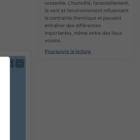
ressentie. L’humidité, l’ensoleillement,
le vent et l’environnement influencent
la contrainte thermique et peuvent
entraîner des différences
importantes, même entre des lieux
voisins.
Poursuivre la lecture
+
−