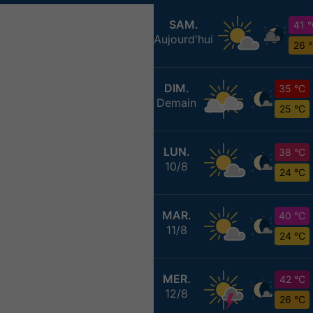
SAM.
41 
Aujourd'hui
26 
DIM.
35 °C
Demain
25 °C
LUN.
38 °C
10/8
24 °C
MAR.
40 °C
11/8
24 °C
MER.
42 °C
12/8
26 °C