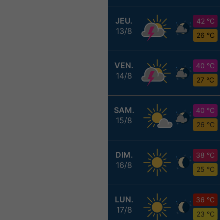
JEU.
42 °C
13/8
26 °C
VEN.
40 °C
14/8
27 °C
SAM.
40 °C
15/8
26 °C
DIM.
38 °C
16/8
25 °C
LUN.
36 °C
17/8
23 °C