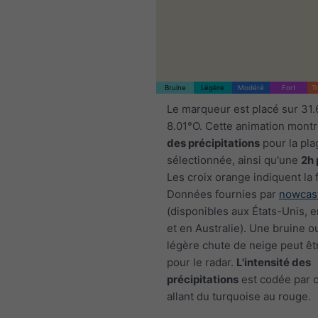
Bruine
Légère
Modéré
Fort
T
Le marqueur est placé sur 31
8.01°O. Cette animation montr
des précipitations
pour la pla
sélectionnée, ainsi qu'une
2h 
Les croix orange indiquent la 
Données fournies par
nowcas
(disponibles aux États-Unis, 
et en Australie). Une bruine o
légère chute de neige peut êtr
pour le radar.
L'intensité des
précipitations
est codée par c
allant du turquoise au rouge.