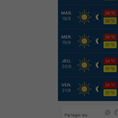
MAR.
36 °C
18/8
22 °C
MER.
36 °C
19/8
21 °C
JEU.
34 °C
20/8
21 °C
VEN.
35 °C
21/8
21 °C
Partager les