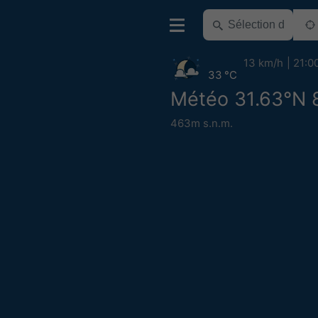
13 km/h
21:0
33 °C
Météo 31.63°N 
463m s.n.m.