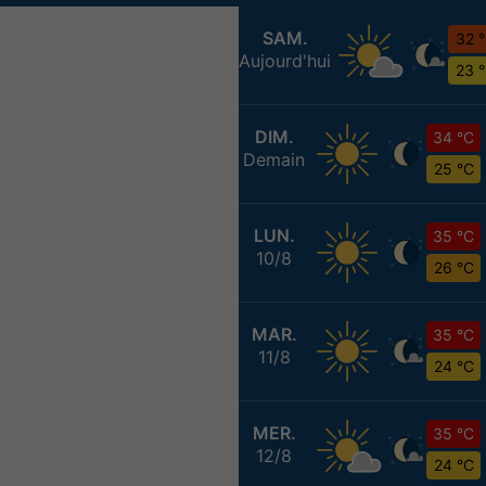
SAM.
32 
Aujourd'hui
23 
DIM.
34 °C
Demain
25 °C
LUN.
35 °C
10/8
26 °C
MAR.
35 °C
11/8
24 °C
MER.
35 °C
12/8
24 °C