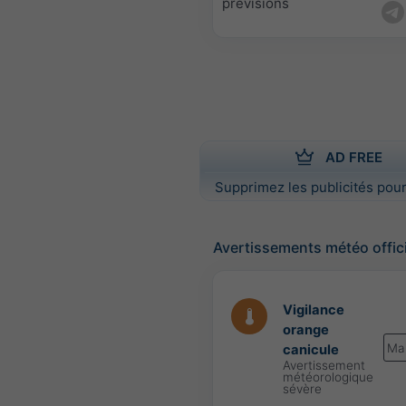
prévisions
AD FREE
Supprimez les publicités pour
Avertissements météo offic
Vigilance
orange
Ma
canicule
Avertissement
météorologique
sévère