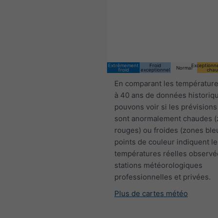
Extrêmement
Froid
Exceptionn
Normal
froid
exceptionnel
chau
En comparant les température
à 40 ans de données historiq
pouvons voir si les prévisions
sont anormalement chaudes 
rouges) ou froides (zones ble
points de couleur indiquent le
températures réelles observé
stations météorologiques
professionnelles et privées.
Plus de cartes météo