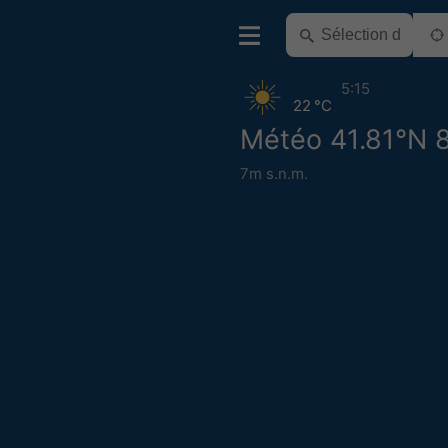
5:15
22 °C
Météo 41.81°N 8
7m s.n.m.