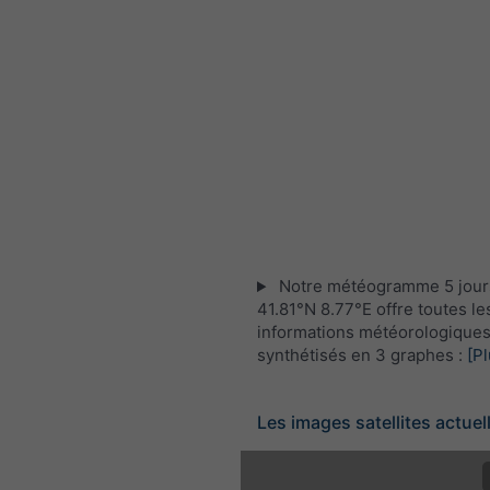
Notre météogramme 5 jour
41.81°N 8.77°E offre toutes le
informations météorologique
synthétisés en 3 graphes :
[Pl
Les images satellites actuel