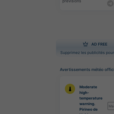
prévisions
AD FREE
Supprimez les publicités pour
Avertissements météo offic
Moderate
high-
temperature
warning.
Ma
Pirineo de