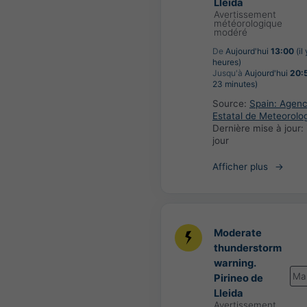
Lleida
Avertissement
météorologique
modéré
De
Aujourd'hui
13:00
(il
heures)
Jusqu'à
Aujourd'hui
20:
23 minutes)
Source:
Spain: Agenc
Estatal de Meteorolo
Dernière mise à jour:
jour
Afficher plus
Moderate
thunderstorm
warning.
Ma
Pirineo de
Lleida
Avertissement