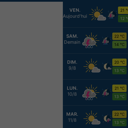
VEN.
21 
Aujourd'hui
12 
SAM.
22 °C
Demain
14 °C
DIM.
20 °C
9/8
13 °C
LUN.
21 °C
10/8
13 °C
MAR.
22 °C
11/8
13 °C