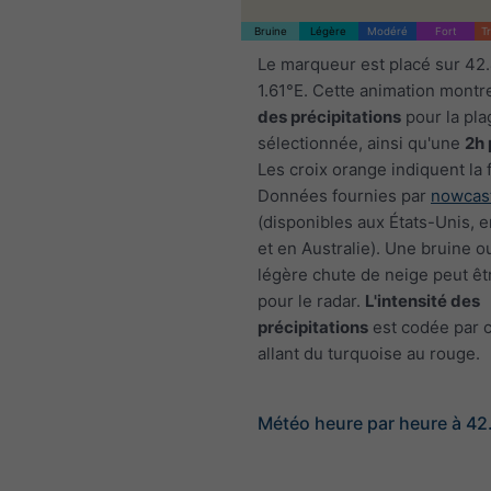
Bruine
Légère
Modéré
Fort
T
Le marqueur est placé sur 42
1.61°E. Cette animation montr
des précipitations
pour la pla
sélectionnée, ainsi qu'une
2h 
Les croix orange indiquent la 
Données fournies par
nowcas
(disponibles aux États-Unis, 
et en Australie). Une bruine o
légère chute de neige peut êtr
pour le radar.
L'intensité des
précipitations
est codée par c
allant du turquoise au rouge.
Météo heure par heure à 42