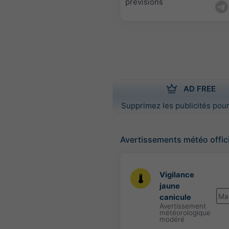
prévisions
AD FREE
Supprimez les publicités pour
Avertissements météo offic
Vigilance
jaune
Ma
canicule
Avertissement
météorologique
modéré