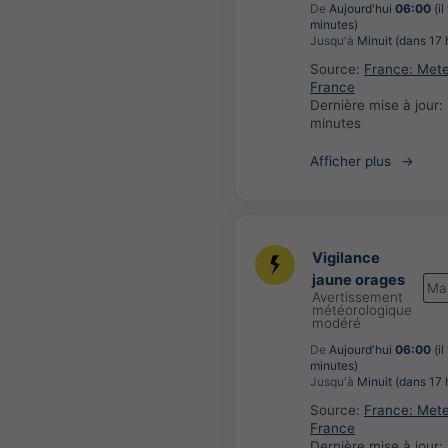
De
Aujourd'hui
06:00
(il
minutes)
Jusqu'à
Minuit (dans 17 
Source:
France: Met
France
Dernière mise à jour:
minutes
Afficher plus
Vigilance
jaune orages
Ma
Avertissement
météorologique
modéré
De
Aujourd'hui
06:00
(il
minutes)
Jusqu'à
Minuit (dans 17 
Source:
France: Met
France
Dernière mise à jour: