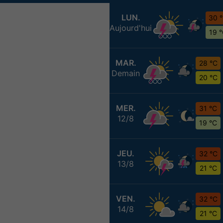
LUN.
30 
Aujourd'hui
19 
MAR.
28 °C
Demain
20 °C
MER.
31 °C
12/8
19 °C
JEU.
32 °C
13/8
21 °C
VEN.
32 °C
14/8
21 °C