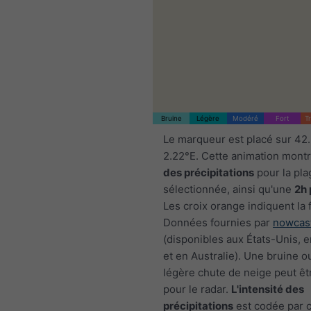
Bruine
Légère
Modéré
Fort
T
Le marqueur est placé sur 42
2.22°E. Cette animation mont
des précipitations
pour la pla
sélectionnée, ainsi qu'une
2h 
Les croix orange indiquent la 
Données fournies par
nowcas
(disponibles aux États-Unis, 
et en Australie). Une bruine o
légère chute de neige peut êtr
pour le radar.
L'intensité des
précipitations
est codée par c