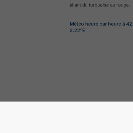
allant du turquoise au rouge.
Météo heure par heure à 4
2.22°E