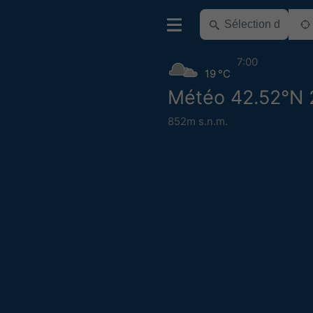
7:00
19 °C
Météo 42.52°N 
852m s.n.m.