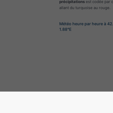
précipitations
est codée par c
allant du turquoise au rouge.
Météo heure par heure à 4
1.88°E