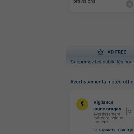
prévisions
AD FREE
Supprimez les publicités pour
Avertissements météo offic
Vigilance
jaune orages
Ma
Avertissement
météorologique
modéré
De
Aujourd'hui
06:00
(il