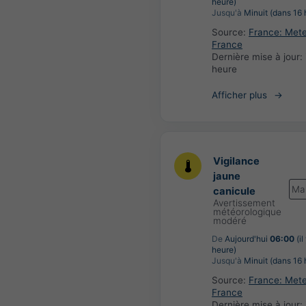
heure)
Jusqu'à
Minuit (dans 16 
Source:
France: Met
France
Dernière mise à jour:
heure
Afficher plus
Vigilance
jaune
Ma
canicule
Avertissement
météorologique
modéré
De
Aujourd'hui
06:00
(il
heure)
Jusqu'à
Minuit (dans 16 
Source:
France: Met
France
Dernière mise à jour: