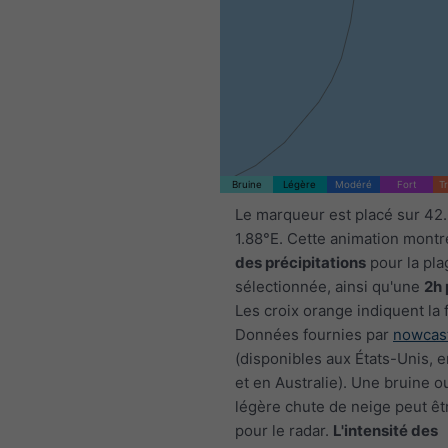
Bruine
Légère
Modéré
Fort
T
Le marqueur est placé sur 42
1.88°E. Cette animation montr
des précipitations
pour la pla
sélectionnée, ainsi qu'une
2h 
Les croix orange indiquent la 
Données fournies par
nowcas
(disponibles aux États-Unis, 
et en Australie). Une bruine o
légère chute de neige peut êtr
pour le radar.
L'intensité des