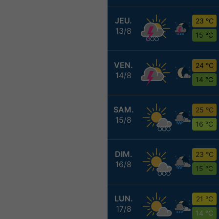
JEU.
23 °C
13/8
15 °C
VEN.
24 °C
14/8
14 °C
SAM.
25 °C
15/8
16 °C
DIM.
23 °C
16/8
15 °C
LUN.
21 °C
17/8
14 °C