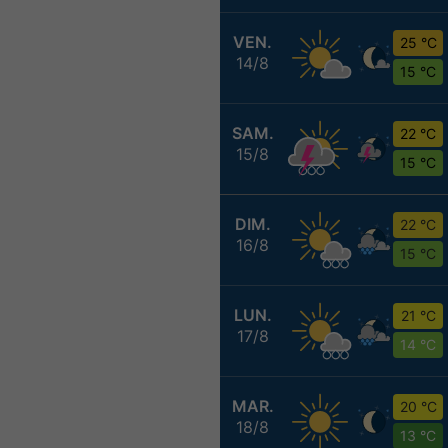
VEN.
25 °C
14/8
15 °C
SAM.
22 °C
15/8
15 °C
DIM.
22 °C
16/8
15 °C
LUN.
21 °C
17/8
14 °C
MAR.
20 °C
18/8
13 °C