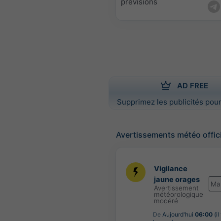
prévisions
AD FREE
Supprimez les publicités pour
Avertissements météo offic
Vigilance
jaune orages
Ma
Avertissement
météorologique
modéré
De
Aujourd'hui
06:00
(il