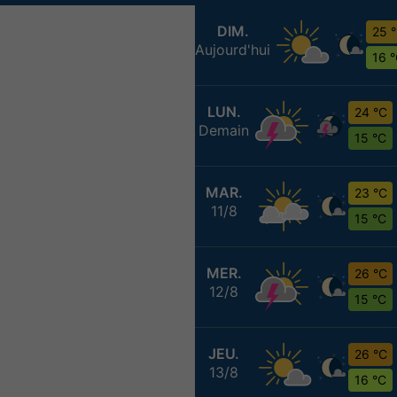
DIM.
25 
Aujourd'hui
16 
LUN.
24 °C
Demain
15 °C
MAR.
23 °C
11/8
15 °C
MER.
26 °C
12/8
15 °C
JEU.
26 °C
13/8
16 °C