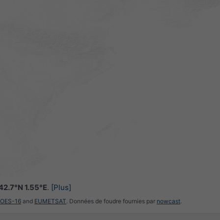
42.7°N 1.55°E
.
[Plus]
GOES-16
and
EUMETSAT
. Données de foudre fournies par
nowcast
.