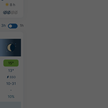
8 h
5 h
8 h
8 h
3h
1h
15°
13°
SSO
10-31
-
10%