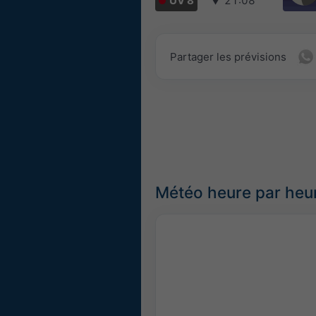
UV 8
▼
21:08
Partager les prévisions
Météo heure par heur