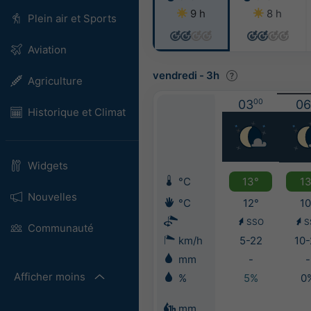
9 h
8 h
Plein air et Sports
Aviation
vendredi
-
3h
Agriculture
03
00
06
Historique et Climat
Widgets
°C
13°
13
Nouvelles
°C
12°
10
SSO
S
Communauté
km/h
5-22
10-
mm
-
-
Afficher moins
%
5%
0
mm