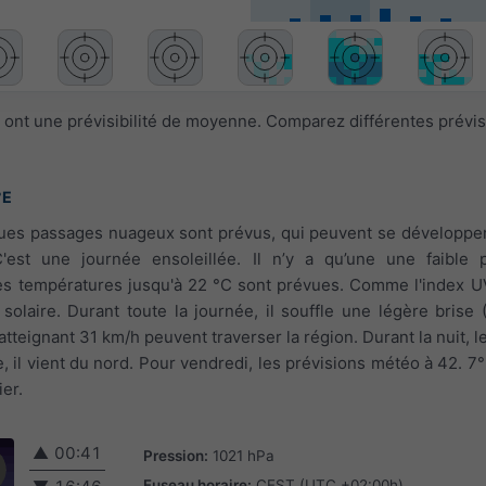
 ont une prévisibilité de moyenne. Comparez différentes prévi
°E
elques passages nuageux sont prévus, qui peuvent se développe
C'est une journée ensoleillée. Il n’y a qu’une une faible p
Des températures jusqu'à 22 °C sont prévues. Comme l'index UV
 solaire. Durant toute la journée, il souffle une légère brise 
tteignant 31 km/h peuvent traverser la région. Durant la nuit, l
e, il vient du nord. Pour vendredi, les prévisions météo à 42. 7
er.
▲
00:41
Pression:
1021 hPa
Fuseau horaire:
CEST (UTC +02:00h)