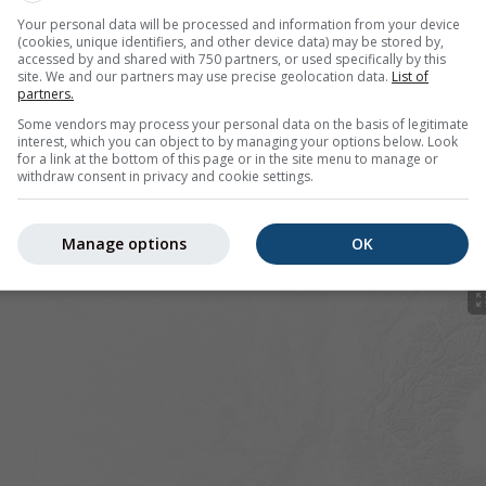
Your personal data will be processed and information from your device
(cookies, unique identifiers, and other device data) may be stored by,
accessed by and shared with 750 partners, or used specifically by this
site. We and our partners may use precise geolocation data.
List of
partners.
pour 42.7°N 1.55°E offre toutes les informations météorologi
lus]
Some vendors may process your personal data on the basis of legitimate
interest, which you can object to by managing your options below. Look
for a link at the bottom of this page or in the site menu to manage or
withdraw consent in privacy and cookie settings.
 actuelles
Manage options
OK