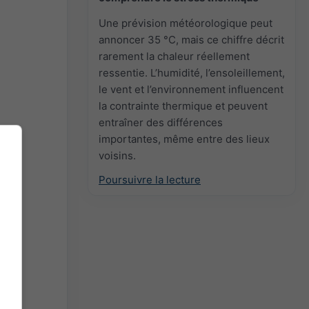
Une prévision météorologique peut
annoncer 35 °C, mais ce chiffre décrit
rarement la chaleur réellement
ressentie. L’humidité, l’ensoleillement,
le vent et l’environnement influencent
la contrainte thermique et peuvent
entraîner des différences
importantes, même entre des lieux
voisins.
Poursuivre la lecture