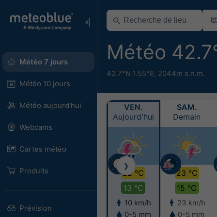
Météo 42.7
Météo 7 jours
42.7°N 1.55°E,
2044m s.n.m.
Météo 10 jours
Météo aujourd'hui
VEN.
SAM.
Aujourd'hui
Demain
Webcams
Cartes météo
❯
Produits
22 °C
23 °C
13 °C
15 °C
10 km/h
23 km/h
Prévision
0-5 mm
0-5 mm