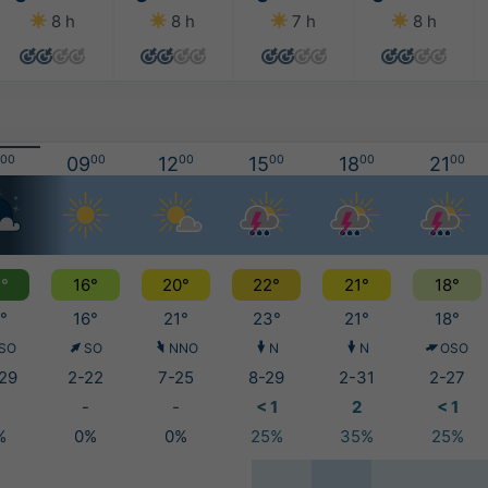
8 h
8 h
7 h
8 h
00
09
00
12
00
15
00
18
00
21
00
°
16°
20°
22°
21°
18°
°
16°
21°
23°
21°
18°
SO
SO
NNO
N
N
OSO
29
2-22
7-25
8-29
2-31
2-27
-
-
< 1
2
< 1
%
0%
0%
25%
35%
25%