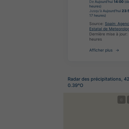
De
Aujourd'hui
14:00
(da
heures)
Jusqu'à
Aujourd'hui
23:
17 heures)
Source:
Spain: Agenc
Estatal de Meteorolo
Dernière mise à jour:
heures
Afficher plus
Radar des précipitations, 4
0.39°O
©