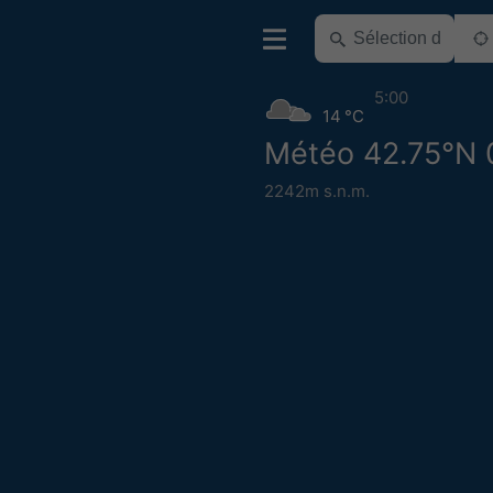
5:00
14 °C
Météo 42.75°N 
2242m s.n.m.