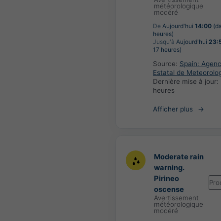
météorologique
modéré
De
Aujourd'hui
14:00
(da
heures)
Jusqu'à
Aujourd'hui
23:
17 heures)
Source:
Spain: Agenc
Estatal de Meteorolo
Dernière mise à jour:
heures
Afficher plus
Moderate rain
warning.
Pirineo
Pro
oscense
Avertissement
météorologique
modéré