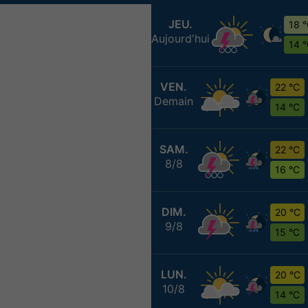
JEU.
18 
Aujourd'hui
14 
VEN.
22 °C
Demain
14 °C
SAM.
22 °C
8/8
16 °C
DIM.
20 °C
9/8
15 °C
LUN.
20 °C
10/8
14 °C