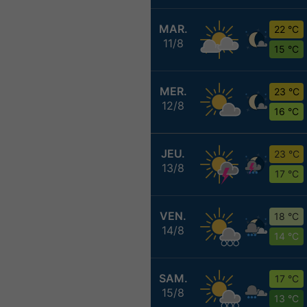
MAR.
22 °C
11/8
15 °C
MER.
23 °C
12/8
16 °C
JEU.
23 °C
13/8
17 °C
VEN.
18 °C
14/8
14 °C
SAM.
17 °C
15/8
13 °C