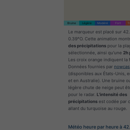
Bruine
Légère
Modéré
Fort
T
Le marqueur est placé sur 42
0.39°O. Cette animation mont
des précipitations
pour la pla
sélectionnée, ainsi qu'une
2h 
Les croix orange indiquent la 
Données fournies par
nowcas
(disponibles aux États-Unis, 
et en Australie). Une bruine o
légère chute de neige peut êtr
pour le radar.
L'intensité des
précipitations
est codée par c
allant du turquoise au rouge.
Météo heure par heure à 42