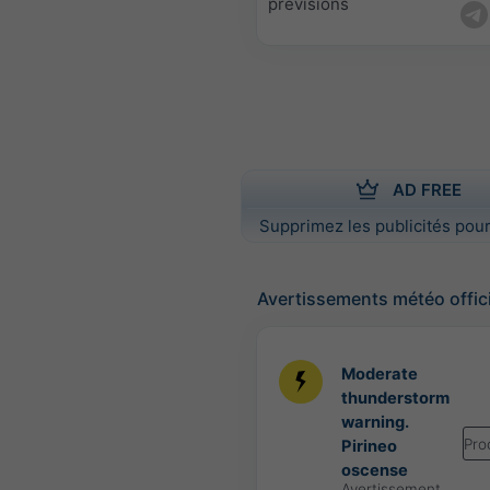
prévisions
AD FREE
Supprimez les publicités pour
Avertissements météo offic
Moderate
thunderstorm
warning.
Pro
Pirineo
oscense
Avertissement