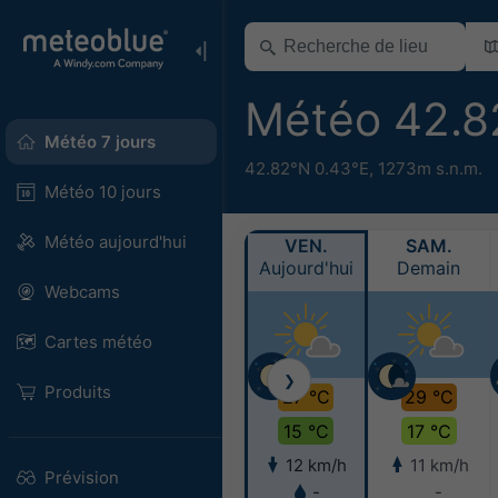
Météo 42.8
Météo 7 jours
42.82°N 0.43°E,
1273m s.n.m.
Météo 10 jours
Météo aujourd'hui
VEN.
SAM.
Aujourd'hui
Demain
Webcams
Cartes météo
❯
Produits
27 °C
29 °C
15 °C
17 °C
12 km/h
11 km/h
Prévision
-
-