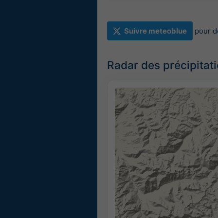
Suivre meteoblue
pour d
Radar des précipitat