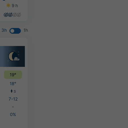
9 h
11 h
13 h
13 h
3h
1h
19°
18°
S
7-12
-
0%