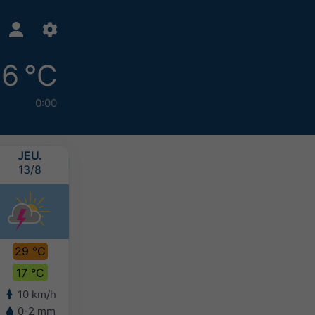
16 °C
0:00
JEU.
VEN.
SAM.
DIM.
13/8
14/8
15/8
16/8
29 °C
28 °C
26 °C
23 °C
17 °C
18 °C
16 °C
14 °C
10 km/h
6 km/h
7 km/h
8 km/h
0-2 mm
0-10 mm
0-5 mm
-