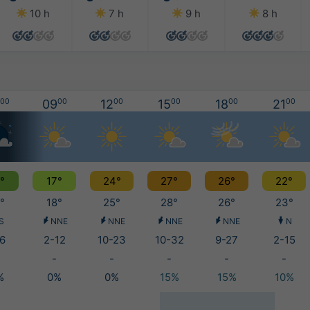
10 h
7 h
9 h
8 h
00
09
00
12
00
15
00
18
00
21
00
°
17°
24°
27°
26°
22°
°
18°
25°
28°
26°
23°
S
NNE
NNE
NNE
NNE
N
6
2-12
10-23
10-32
9-27
2-15
-
-
-
-
-
%
0%
0%
15%
15%
10%