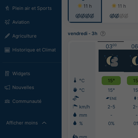
11 h
11 h
Plein air et Sports
Aviation
vendredi
-
3h
Agriculture
03
00
06
Historique et Climat
Widgets
°C
15°
15
Nouvelles
°C
15°
15
ENE
Communauté
km/h
2-5
2-
mm
-
-
Afficher moins
%
0%
0
mm