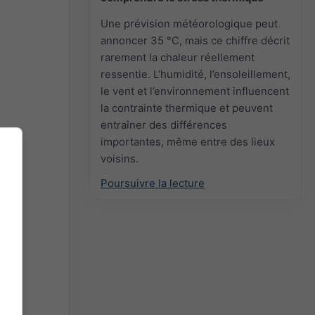
Une prévision météorologique peut
annoncer 35 °C, mais ce chiffre décrit
rarement la chaleur réellement
ressentie. L’humidité, l’ensoleillement,
le vent et l’environnement influencent
la contrainte thermique et peuvent
entraîner des différences
importantes, même entre des lieux
voisins.
Poursuivre la lecture