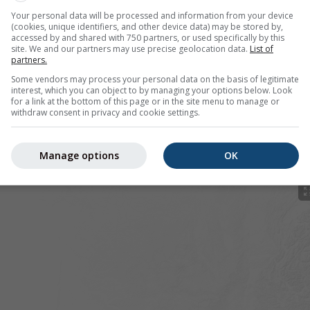
Your personal data will be processed and information from your device
(cookies, unique identifiers, and other device data) may be stored by,
accessed by and shared with 750 partners, or used specifically by this
site. We and our partners may use precise geolocation data.
List of
partners.
 pour 42.82°N 0.43°E offre toutes les informations météorolo
lus]
Some vendors may process your personal data on the basis of legitimate
interest, which you can object to by managing your options below. Look
for a link at the bottom of this page or in the site menu to manage or
withdraw consent in privacy and cookie settings.
 actuelles
Manage options
OK