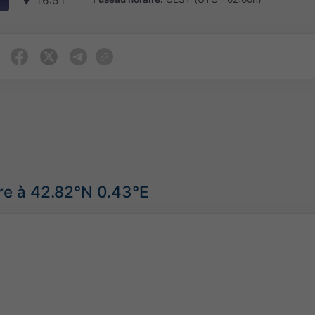
▼
16:51
re à 42.82°N 0.43°E