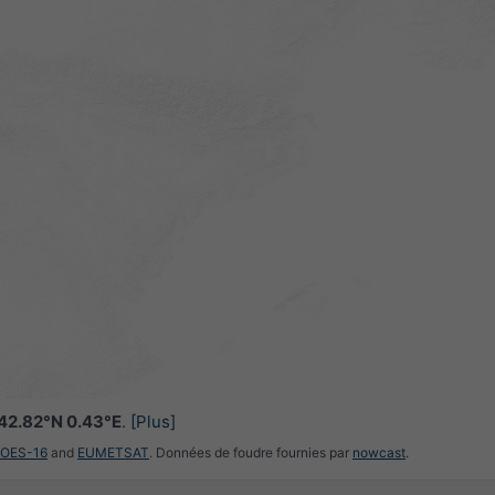
42.82°N 0.43°E
.
[Plus]
GOES-16
and
EUMETSAT
. Données de foudre fournies par
nowcast
.