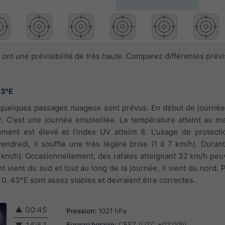
ont une prévisibilité de très haute. Comparez différentes prév
43°E
t, quelques passages nuageux sont prévus. En début de journée
air. C'est une journée ensoleillée. La température atteint au
lement est élevé et l'index UV atteint 8. L'usage de protecti
dredi, il souffle une très légère brise (1 à 7 km/h). Durant 
2 km/h). Occasionnellement, des rafales atteignant 32 km/h peu
ent vient du sud et tout au long de la journée, il vient du nord.
0. 43°E sont assez stables et devraient être correctes.
▲
00:45
Pression:
1021 hPa
Fuseau horaire:
CEST (UTC +02:00h)