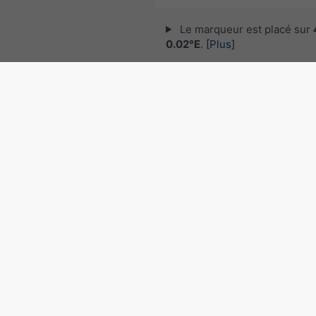
Le marqueur est placé sur
0.02°E
.
[Plus]
© 2026 meteoblue,
NOAA Satellites 
EUMETSAT
. Données de foudre fourni
nowcast
.
Suivre meteoblu
pour des informations météorol
intéressantes
Radar des précipitations, 4
0.02°E
©