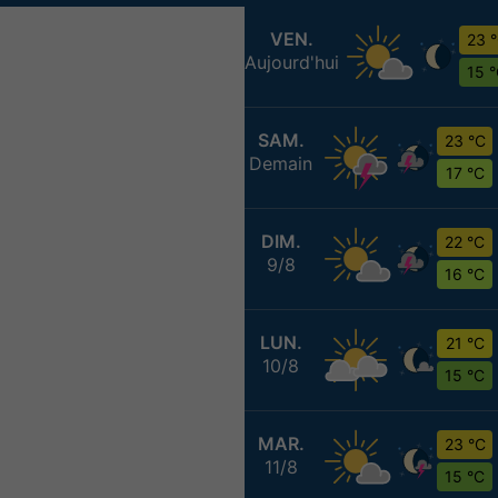
VEN.
23 
Aujourd'hui
15 
SAM.
23 °C
Demain
17 °C
DIM.
22 °C
9/8
16 °C
LUN.
21 °C
10/8
15 °C
MAR.
23 °C
11/8
15 °C