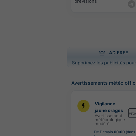
prévisions
AD FREE
Supprimez les publicités pour
Avertissements météo offic
Vigilance
jaune orages
Pro
Avertissement
météorologique
modéré
De
Demain
00:00
(dans