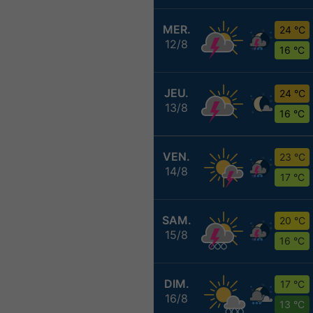
MER.
24 °C
12/8
16 °C
JEU.
24 °C
13/8
16 °C
VEN.
23 °C
14/8
17 °C
SAM.
20 °C
15/8
16 °C
DIM.
17 °C
16/8
13 °C