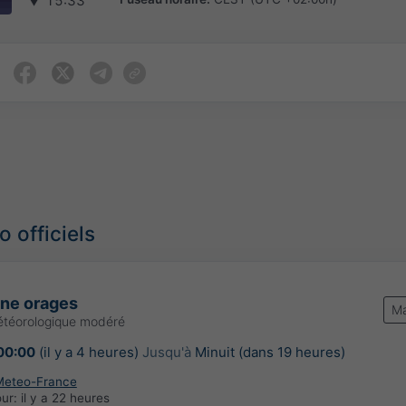
▼
15:33
 officiels
une orages
Ma
étéorologique modéré
00:00
(il y a 4 heures)
Jusqu'à
Minuit (dans 19 heures)
Meteo-France
our:
il y a 22 heures