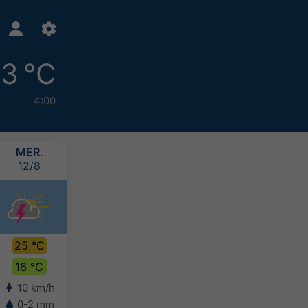
13 °C
4:00
MER.
JEU.
VEN.
SAM.
12/8
13/8
14/8
15/8
25 °C
26 °C
23 °C
21 °C
16 °C
16 °C
15 °C
13 °C
10 km/h
10 km/h
11 km/h
17 km/h
0-2 mm
0-2 mm
2-5 mm
2-5 mm