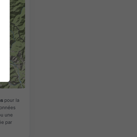
ns
pour la
 Données
ou une
ée par