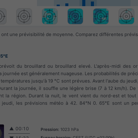
 ont une prévisibilité de moyenne. Comparez différentes prévi
65°E
 prévoit du brouillard ou brouillard elevé. L'après-midi des 
La journée est généralement nuageuse. Les probabilités de préci
températures jusqu'à 19 °C sont prévues. Avant l'aube du jeudi, 
Durant la journée, il souffle une légère brise (7 à 12 km/h). De
t la région. Durant la nuit, le vent vient du nord-est et tout
r jeudi, les prévisions météo à 42. 84°N 0. 65°E sont un pe
▲
00:10
Pression:
1023 hPa
Fuseau horaire:
CEST (UTC +02:00h)