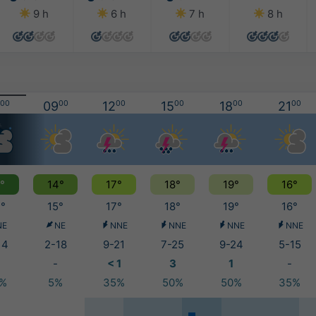
9 h
6 h
7 h
8 h
00
09
00
12
00
15
00
18
00
21
00
°
14°
17°
18°
19°
16°
°
15°
17°
18°
19°
16°
NE
NE
NNE
NNE
NNE
NNE
14
2-18
9-21
7-25
9-24
5-15
-
< 1
3
1
-
0%
5%
35%
50%
50%
35%