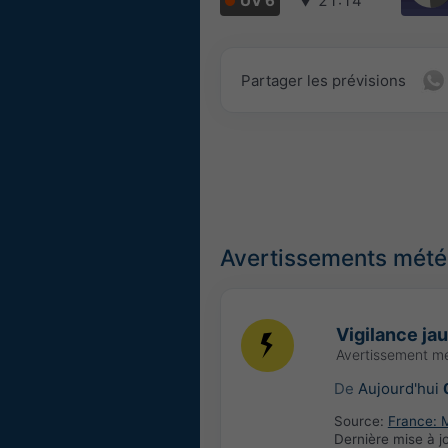
UV 6
▼
21:14
Partager les prévisions
Avertissements météo
Vigilance ja
Avertissement m
De
Aujourd'hui
Source:
France: 
Dernière mise à j