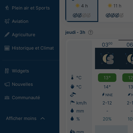
4 h
11 h
Plein air et Sports
Aviation
jeudi
-
3h
Agriculture
03
00
06
Historique et Climat
Widgets
°C
13°
12
Nouvelles
°C
14°
13
NNE
Communauté
km/h
2-12
2-
mm
-
-
Afficher moins
%
20%
1
mm