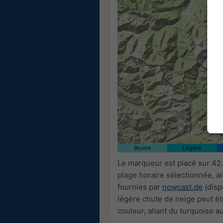
Bruine
Légère
Le marqueur est placé sur 42
plage horaire sélectionnée, a
fournies par
nowcast.de
(disp
légère chute de neige peut êtr
couleur, allant du turquoise a