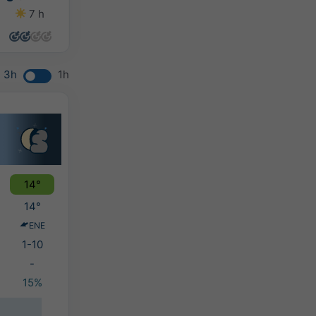
7 h
14 h
14 h
13 h
3h
1h
14°
14°
ENE
1-10
-
15%