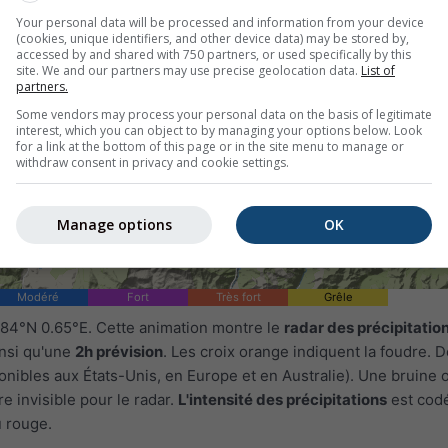
Your personal data will be processed and information from your device
(cookies, unique identifiers, and other device data) may be stored by,
accessed by and shared with 750 partners, or used specifically by this
site. We and our partners may use precise geolocation data.
List of
partners.
Some vendors may process your personal data on the basis of legitimate
interest, which you can object to by managing your options below. Look
for a link at the bottom of this page or in the site menu to manage or
withdraw consent in privacy and cookie settings.
Manage options
OK
Modéré
Fort
Très fort
Grêle
.84°N 0.65°E. Cette animation montre le
radar des précipitatio
insi qu'une
2h prévision
. Les croix orange indiquent la foudre.
onibles aux États-Unis, en Europe et en Australie). Une bruine 
e invisible pour le radar.
L'intensité des précipitations
est cod
u rouge.