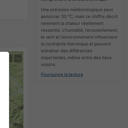
Une prévision météorologique peut
annoncer 35 °C, mais ce chiffre décrit
rarement la chaleur réellement
ressentie. L’humidité, l’ensoleillement,
le vent et l’environnement influencent
la contrainte thermique et peuvent
entraîner des différences
importantes, même entre des lieux
+
−
voisins.
Poursuivre la lecture