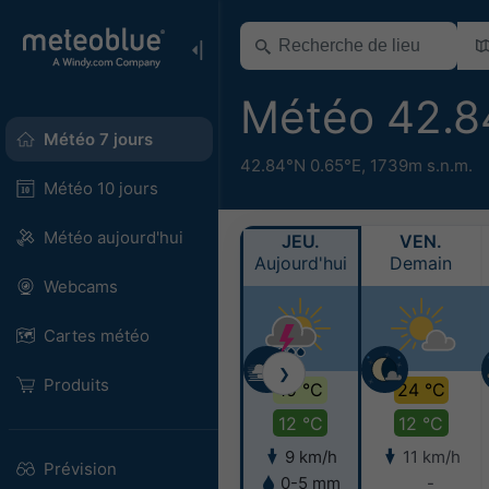
Météo 42.8
Météo 7 jours
42.84°N 0.65°E,
1739m s.n.m.
Météo 10 jours
Météo aujourd'hui
JEU.
VEN.
Aujourd'hui
Demain
Webcams
Cartes météo
❯
Produits
19 °C
24 °C
12 °C
12 °C
9 km/h
11 km/h
Prévision
0-5 mm
-