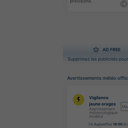
prévisions
AD FREE
Supprimez les publicités pour
Avertissements météo offic
Vigilance
jaune orages
Ma
Avertissement
météorologique
modéré
De
Aujourd'hui
16:00
(il