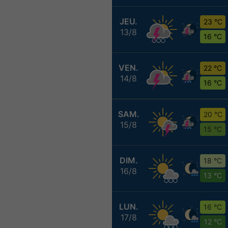
JEU.
23 °C
13/8
16 °C
VEN.
22 °C
14/8
16 °C
SAM.
20 °C
15/8
15 °C
DIM.
18 °C
16/8
13 °C
LUN.
16 °C
17/8
12 °C