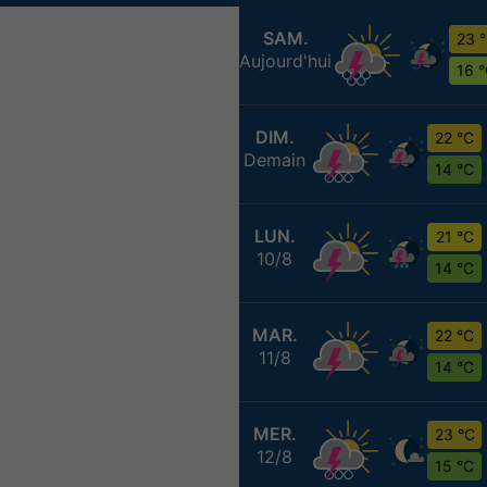
SAM.
23 
Aujourd'hui
16 
DIM.
22 °C
Demain
14 °C
LUN.
21 °C
10/8
14 °C
MAR.
22 °C
11/8
14 °C
MER.
23 °C
12/8
15 °C