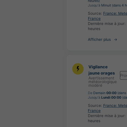
heures)
Jusqu'à
Minuit (dans 4 h
Source:
France: Met
France
Dernière mise à jour:
heures
Afficher plus
Vigilance
jaune orages
Pro
Avertissement
météorologique
modéré
De
Demain
00:00
(dans 
Jusqu'à
Lundi 00:00
(da
Source:
France: Met
France
Dernière mise à jour:
heures