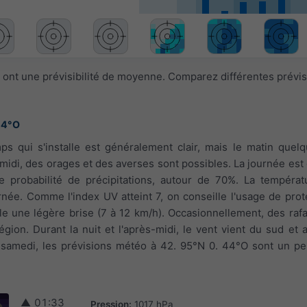
 ont une prévisibilité de moyenne. Comparez différentes prévi
44°O
ps qui s'installe est généralement clair, mais le matin que
midi, des orages et des averses sont possibles. La journée es
 probabilité de précipitations, autour de 70%. La températu
ée. Comme l'index UV atteint 7, on conseille l'usage de prote
fle une légère brise (7 à 12 km/h). Occasionnellement, des rafa
gion. Durant la nuit et l'après-midi, le vent vient du sud et 
r samedi, les prévisions météo à 42. 95°N 0. 44°O sont un pe
▲
01:33
Pression:
1017 hPa