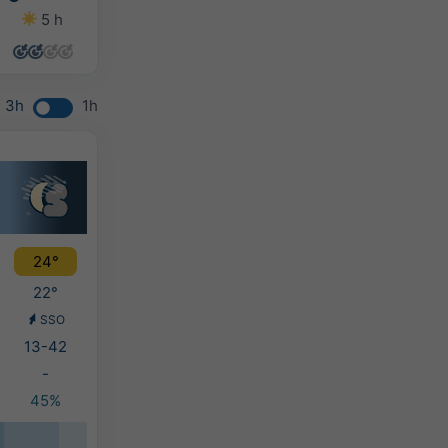
5 h
13 h
13 h
13 h
3h
1h
24°
22°
SSO
13-42
-
45%