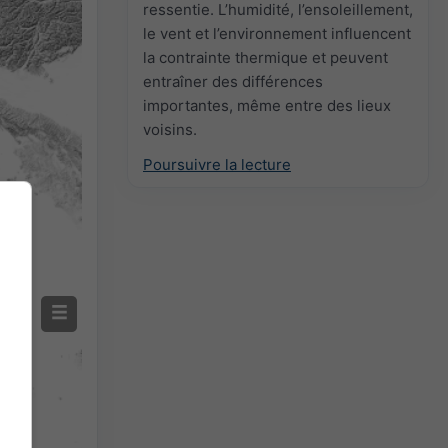
ressentie. L’humidité, l’ensoleillement,
Screenshot
©
le vent et l’environnement influencent
la contrainte thermique et peuvent
entraîner des différences
importantes, même entre des lieux
voisins.
Poursuivre la lecture