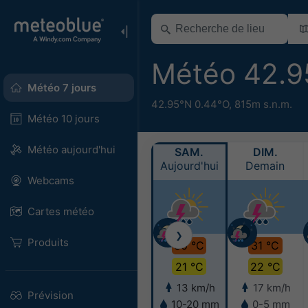
Météo 42.9
Météo 7 jours
42.95°N 0.44°O,
815m s.n.m.
Météo 10 jours
Météo aujourd'hui
SAM.
DIM.
Aujourd'hui
Demain
Webcams
Cartes météo
❯
Produits
30 °C
31 °C
21 °C
22 °C
13 km/h
17 km/h
Prévision
10-20 mm
0-5 mm