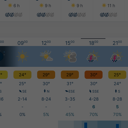
6 h
9 h
9 h
11 h
00
09
00
12
00
15
00
18
00
21
00
°
24°
29°
29°
30°
25°
°
25°
30°
31°
30°
24°
S
SE
N
ESE
SSE
S
16
2-14
8-24
3-35
4-28
8-28
-
-
-
6
5
%
0%
5%
45%
70%
70%