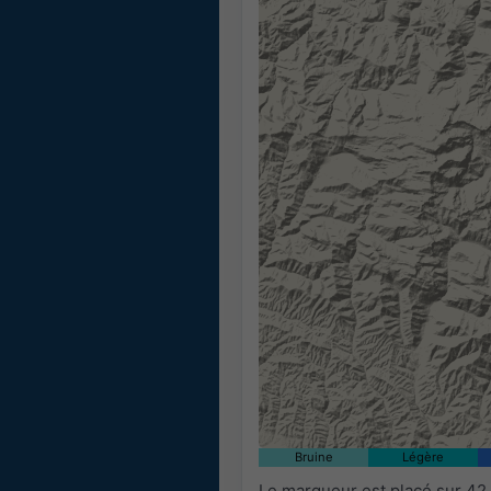
Bruine
Légère
Le marqueur est placé sur 42