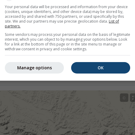
Exceptionnellement
nnel
Normal
Extrêmement chaud
Your personal data will be processed and information from your device
chaud
(cookies, unique identifiers, and other device data) may be stored by,
 actuelles à 40 ans de données historiques, nous pouvons voir
accessed by and shared with 750 partners, or used specifically by this
site. We and our partners may use precise geolocation data.
List of
ormalement chaudes (zones rouges) ou froides (zones bleues). L
partners.
ératures réelles observées par les stations météorologiques
Some vendors may process your personal data on the basis of legitimate
interest, which you can object to by managing your options below. Look
for a link at the bottom of this page or in the site menu to manage or
withdraw consent in privacy and cookie settings.
Manage options
OK
ions, 42.95°N 0.44°O
©