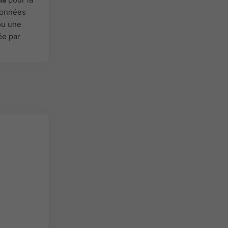
 Données
ou une
ée par