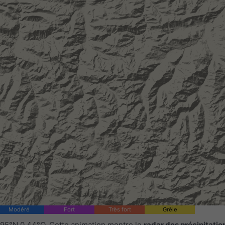
Modéré
Fort
Très fort
Grêle
.95°N 0.44°O. Cette animation montre le
radar des précipitatio