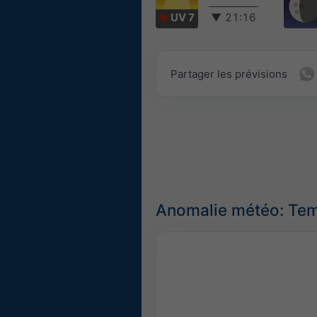
UV 7
▼
21:16
Partager les prévisions
Anomalie météo: Tem