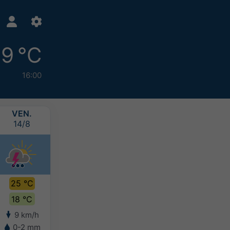
9 °C
16:00
VEN.
SAM.
DIM.
LUN.
14/8
15/8
16/8
17/8
25 °C
28 °C
26 °C
24 °C
18 °C
20 °C
19 °C
17 °C
9 km/h
7 km/h
10 km/h
18 km/h
0-2 mm
-
-
-