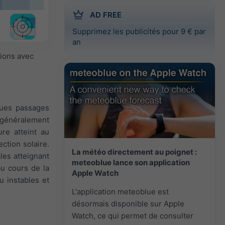
AD FREE
Supprimez les publicités pour 9 € par
an
sions avec
lques passages
t généralement
re atteint au
ction solaire.
La météo directement au poignet :
les atteignant
meteoblue lance son application
au cours de la
Apple Watch
u instables et
L'application meteoblue est
désormais disponible sur Apple
Watch, ce qui permet de consulter