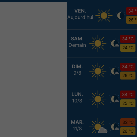
VEN.
34 
Aujourd'hui
26 
SAM.
34 °C
Demain
24 °C
DIM.
34 °C
9/8
26 °C
LUN.
34 °C
10/8
25 °C
MAR.
32 °C
11/8
26 °C