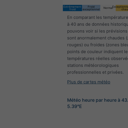
Extrêmement
Froid
Exceptionn
Normal
froid
exceptionnel
chau
En comparant les température
à 40 ans de données historiq
pouvons voir si les prévisions
sont anormalement chaudes 
rouges) ou froides (zones ble
points de couleur indiquent le
températures réelles observé
stations météorologiques
professionnelles et privées.
Plus de cartes météo
Météo heure par heure à 43
5.39°E